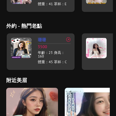
體重：41 罩杯：E
體
外約 - 熱門老點
珊珊
3500
1
年齡：23 身高：
年
160
1
體重：45 罩杯：C
體
附近美眉