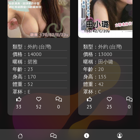
類型：
外約 (台灣)
類型：
外約 (台灣)
價格：
14000
價格：
13000
暱稱：
碧雅
暱稱：
田小璐
年齡：
23
年齡：
20
身高：
170
身高：
155
體重：
52
體重：
42
罩杯：
E
罩杯：
C
33
52
0
25
25
0