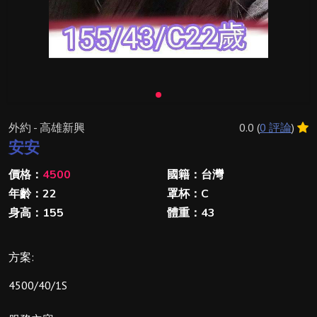
外約 - 高雄新興
0.0 (
0 評論
)
安安
價格：
4500
國籍：台灣
年齡：22
罩杯：C
身高：155
體重：43
方案:
4500/40/1S