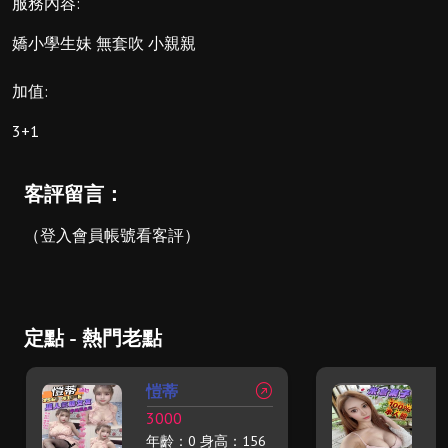
服務內容:
嬌小學生妹 無套吹 小親親
加值:
3+1
客評留言：
（登入會員帳號看客評）
定點 - 熱門老點
愷蒂
3000
9
年齡：0 身高：156
年