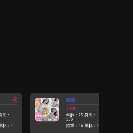
曉涵
3300
 身高：
年齡：23 身高：
158
罩杯：E
體重：46 罩杯：F