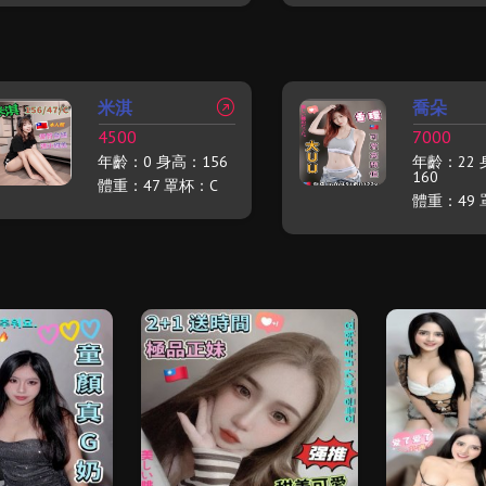
米淇
喬朵
4500
7000
年齡：0 身高：156
年齡：22
160
體重：47 罩杯：C
體重：49 