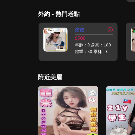
外約 - 熱門老點
依依
6500
年齡：0 身高：160
體重：50 罩杯：C
附近美眉