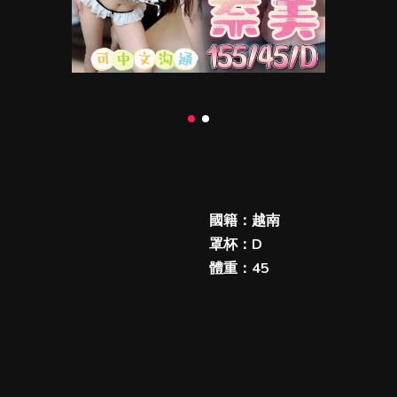
國籍：越南
罩杯：D
體重：45