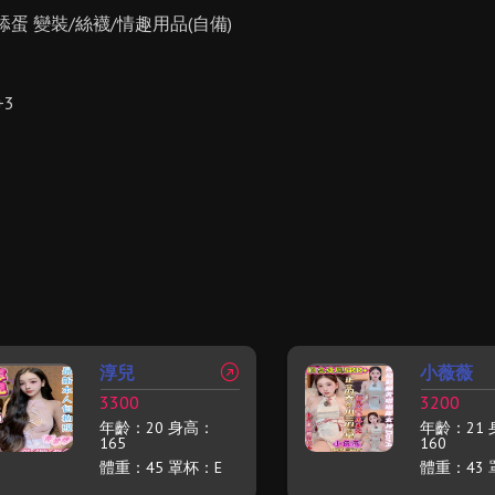
 舔蛋 變裝/絲襪/情趣用品(自備)
+3
淳兒
小薇薇
3300
3200
年齡：20 身高：
年齡：21
165
160
體重：45 罩杯：E
體重：43 