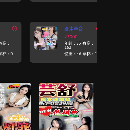
倉木華音
23000
 身高：
年齡：23 身高：
162
罩杯：D
體重：46 罩杯：F