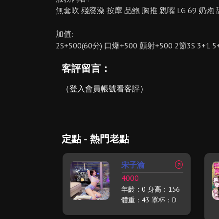
無套吹 殘廢澡 按摩 品鮑 胸推 親嘴 LG 69 奶炮
加值:
2S+500(60分) 口爆+500 顏射+500 2節3S 3+1 5
客評留言：
（登入會員帳號看客評）
定點 - 熱門老點
宋子渝
4000
年齡：0 身高：156
體重：43 罩杯：D