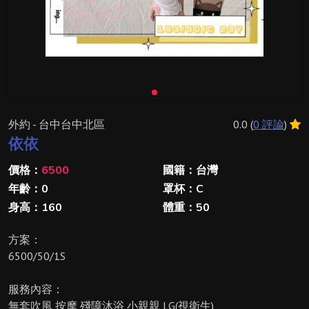
外約 - 台中台中北區
0.0 (
0 評論
)
依依
價格：
6500
國籍：台灣
年齡：0
罩杯：C
身高：160
體重：50
方案：
6500/50/1S
服務內容：
無套吹風 按摩 殘障沐浴 小親親 LG(視衛生)