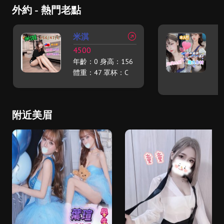
外約 - 熱門老點
米淇
4500
2
年齡：0 身高：156
年
1
體重：47 罩杯：C
體
附近美眉