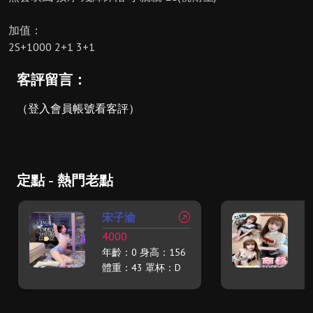
加值：
2S+1000 2+1 3+1
客評留言：
（登入會員帳號看客評）
定點 - 熱門老點
宋子渝
4000
2
年齡：0 身高：156
年
體重：43 罩杯：D
體