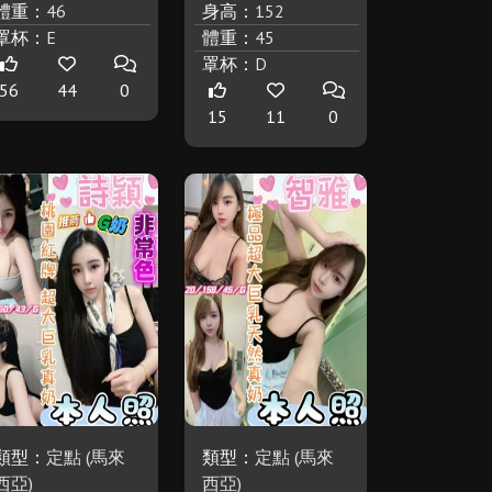
體重：
46
身高：
152
罩杯：
E
體重：
45
罩杯：
D
56
44
0
15
11
0
類型：
定點 (馬來
類型：
定點 (馬來
西亞)
西亞)