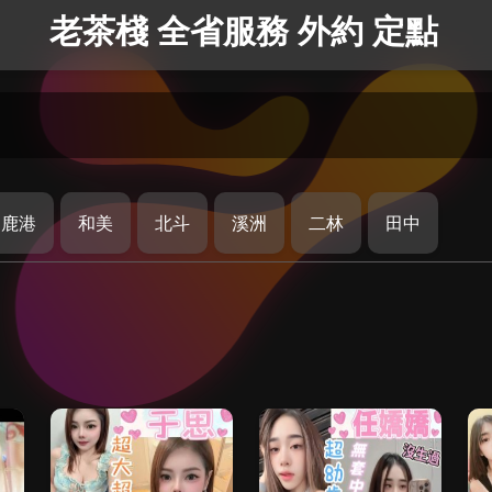
老茶棧 全省服務 外約 定點
鹿港
和美
北斗
溪洲
二林
田中