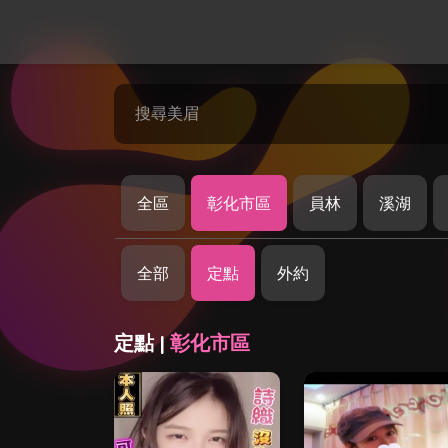
搜尋美眉
全區
彰化市區
員林
溪湖
全部
定點
外約
定點 |
彰化市區