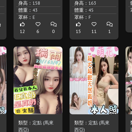
身高：
158
身高：
163
體重：
43
體重：
45
罩杯：
E
罩杯：
F
12
6
0
15
11
1
類型：
定點 (馬來
類型：
定點 (馬來
西亞)
西亞)