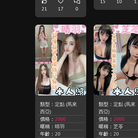
15
10
1
21
17
0
類型：
定點 (馬來
類型：
定點 (馬來
西亞)
西亞)
價格：
2000
價格：
2000
暱稱：
晴羽
暱稱：
芝苓
年齡：
20
年齡：
20