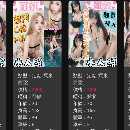
類型：
定點 (馬來
類型：
定點 (馬來
西亞)
西亞)
價格：
2000
價格：
2000
暱稱：
可郁
暱稱：
雛黎
年齡：
20
年齡：
20
身高：
158
身高：
166
體重：
44
體重：
43
罩杯：
F
罩杯：
E