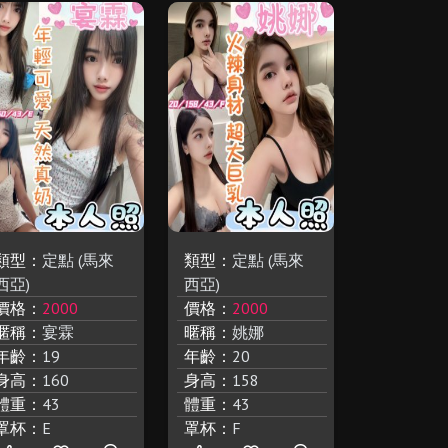
類型：
定點 (馬來
類型：
定點 (馬來
西亞)
西亞)
價格：
2000
價格：
2000
暱稱：
宴霖
暱稱：
姚娜
年齡：
19
年齡：
20
身高：
160
身高：
158
體重：
43
體重：
43
罩杯：
E
罩杯：
F