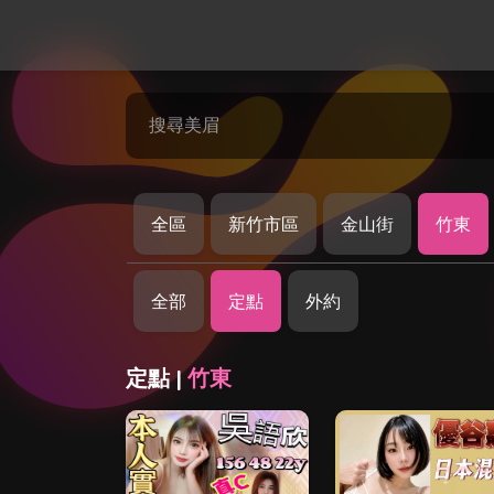
搜尋美眉
全區
新竹市區
金山街
竹東
全部
定點
外約
定點 |
竹東