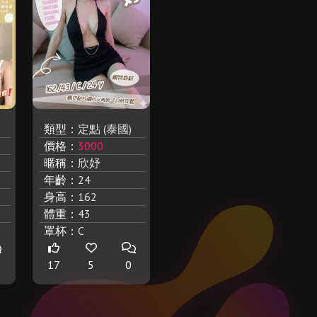
類型：
定點 (泰國)
價格：
3000
暱稱：
欣妤
年齡：
24
身高：
162
體重：
43
罩杯：
C
17
5
0