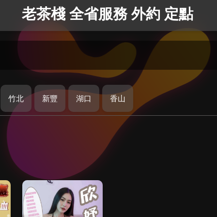
老茶棧 全省服務 外約 定點
竹北
新豐
湖口
香山