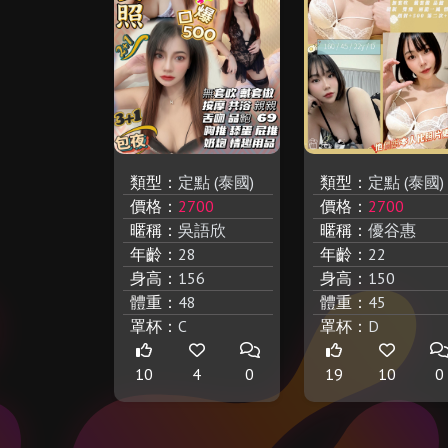
類型：
定點 (泰國)
類型：
定點 (泰國)
價格：
2700
價格：
2700
暱稱：
吳語欣
暱稱：
優谷惠
年齡：
28
年齡：
22
身高：
156
身高：
150
體重：
48
體重：
45
罩杯：
C
罩杯：
D
10
4
0
19
10
0