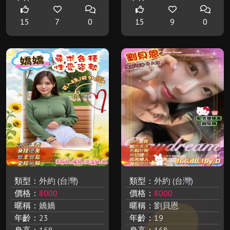
15
7
0
15
9
0
類型：
外約 (台灣)
類型：
外約 (台灣)
價格：
8000
價格：
8000
暱稱：
嬌嬌
暱稱：
劉貝恩
年齡：
23
年齡：
19