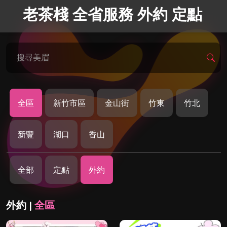
老茶棧 全省服務 外約 定點
搜尋美眉
全區
新竹市區
金山街
竹東
竹北
新豐
湖口
香山
全部
定點
外約
外約 |
全區