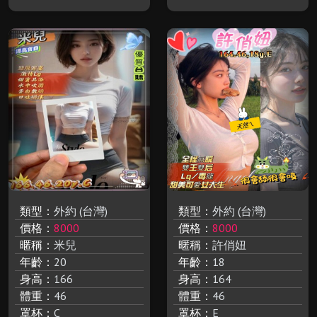
類型：
外約 (台灣)
類型：
外約 (台灣)
價格：
8000
價格：
8000
暱稱：
米兒
暱稱：
許俏妞
年齡：
20
年齡：
18
身高：
166
身高：
164
體重：
46
體重：
46
罩杯：
C
罩杯：
E