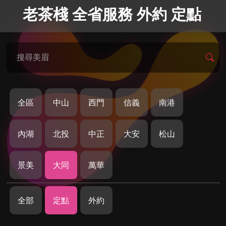
老茶棧 全省服務 外約 定點
搜尋美眉
全區
中山
西門
信義
南港
內湖
北投
中正
大安
松山
景美
大同
萬華
全部
定點
外約