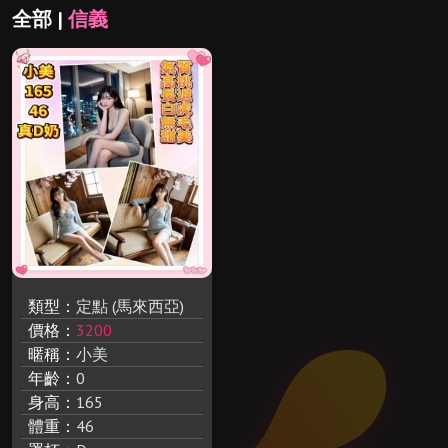
全部 |
信義
類型：
定點 (馬來西亞)
價格：
3200
暱稱：
小美
年齡：
0
身高：
165
體重：
46