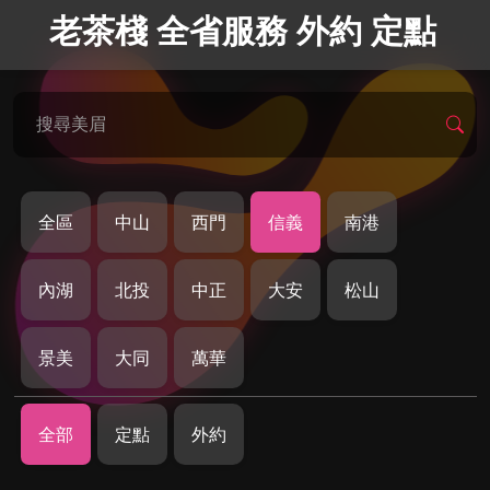
老茶棧 全省服務 外約 定點
搜尋美眉
全區
中山
西門
信義
南港
內湖
北投
中正
大安
松山
景美
大同
萬華
全部
定點
外約