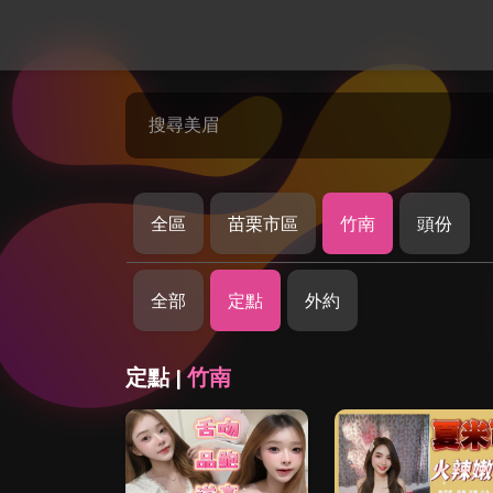
搜尋美眉
全區
苗栗市區
竹南
頭份
全部
定點
外約
定點 |
竹南