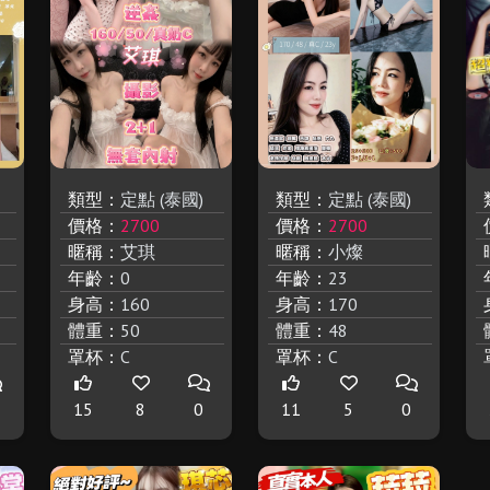
類型：
定點 (泰國)
類型：
定點 (泰國)
價格：
2700
價格：
2700
暱稱：
艾琪
暱稱：
小燦
年齡：
0
年齡：
23
身高：
160
身高：
170
體重：
50
體重：
48
罩杯：
C
罩杯：
C
15
8
0
11
5
0