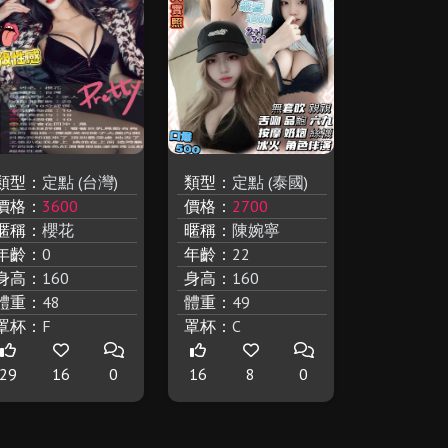
類型：
定點 (台灣)
類型：
定點 (泰國)
價格：
3600
價格：
2700
暱稱：
櫻花
暱稱：
陳婉寧
年齡：
0
年齡：
22
身高：
160
身高：
160
體重：
48
體重：
49
罩杯：
F
罩杯：
C
29
16
0
16
8
0