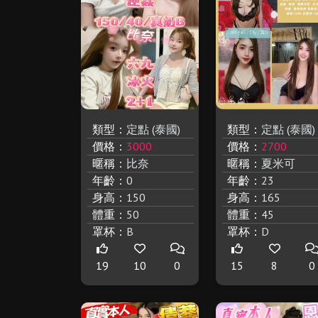
類型：
定點 (泰國)
類型：
定點 (泰國)
價格：
3000
價格：
2700
暱稱：
比奈
暱稱：
夏米可
年齡：
0
年齡：
23
身高：
150
身高：
165
體重：
50
體重：
45
罩杯：
B
罩杯：
D
19
10
0
15
8
0