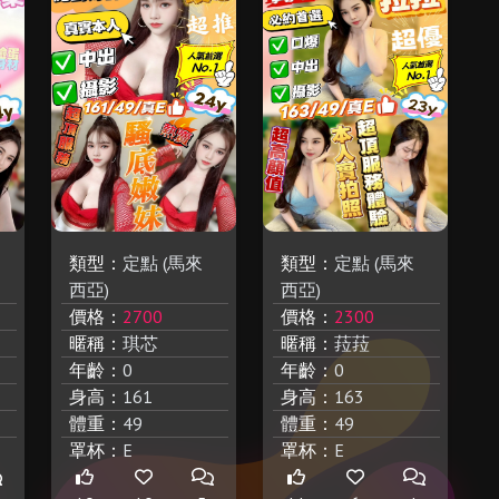
類型：
定點 (馬來
類型：
定點 (馬來
西亞)
西亞)
價格：
2700
價格：
2300
暱稱：
琪芯
暱稱：
菈菈
年齡：
0
年齡：
0
身高：
161
身高：
163
體重：
49
體重：
49
罩杯：
E
罩杯：
E