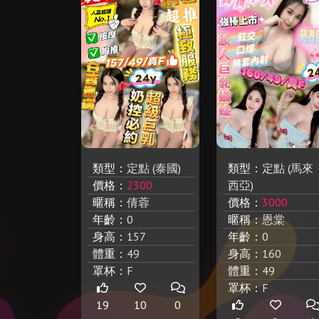
類型：
定點 (泰國)
類型：
定點 (馬來
價格：
2300
西亞)
暱稱：
倩蓉
價格：
3000
年齡：
0
暱稱：
恩棠
身高：
157
年齡：
0
體重：
49
身高：
160
罩杯：
F
體重：
49
罩杯：
F
19
10
0