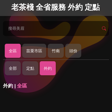
老茶棧 全省服務 外約 定點
搜尋美眉
全區
苗栗市區
竹南
頭份
全部
定點
外約
外約 |
全區