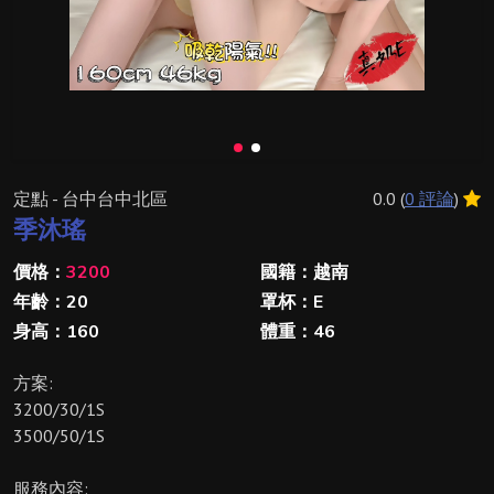
定點 - 台中台中北區
0.0 (
0 評論
)
季沐瑤
價格：
3200
國籍：越南
年齡：20
罩杯：E
身高：160
體重：46
方案:
3200/30/1S
3500/50/1S
服務內容: