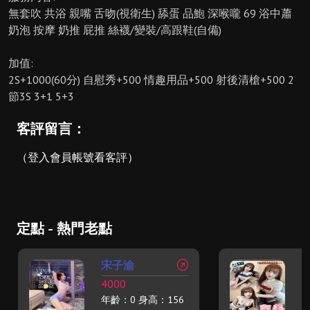
無套吹 共浴 親嘴 舌吻(視衛生) 舔蛋 品鮑 深喉嚨 69 浴中蕭
奶泡 按摩 奶推 屁推 絲襪/變裝/高跟鞋(自備)
加值:
2S+1000(60分) 自慰秀+500 情趣用品+500 射後清槍+500 2
節3S 3+1 5+3
客評留言：
（登入會員帳號看客評）
定點 - 熱門老點
宋子渝
4000
2
年齡：0 身高：156
年