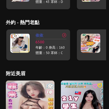
體重：43 罩杯：D
體
外約 - 熱門老點
依依
6500
5
年齡：0 身高：160
年
體重：50 罩杯：C
體
附近美眉