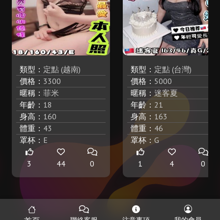
類型：
定點 (越南)
類型：
定點 (台灣)
價格：
3300
價格：
5000
暱稱：
菲米
暱稱：
迷客夏
年齡：
18
年齡：
21
身高：
160
身高：
163
體重：
43
體重：
46
罩杯：
E
罩杯：
G
3
44
0
1
4
0