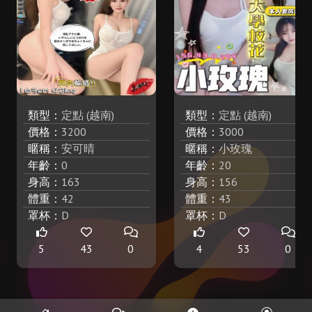
類型：
定點 (越南)
類型：
定點 (越南)
價格：
3200
價格：
3000
暱稱：
安可晴
暱稱：
小玫瑰
年齡：
0
年齡：
20
身高：
163
身高：
156
體重：
42
體重：
43
罩杯：
D
罩杯：
D
5
43
0
4
53
0