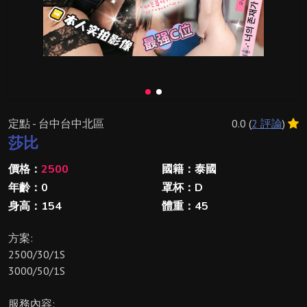
定點 - 台中台中北區
0.0 (
2 評論
)
莎比
價格：
2500
國籍：泰國
年齡：0
罩杯：D
身高：154
體重：45
方案:
2500/30/1S
3000/50/1S
服務內容: