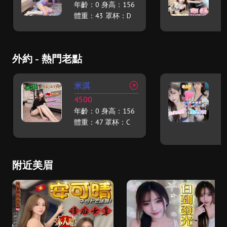
年齡：0 身高：156
年
體重：43 罩杯：D
體
外約 - 熱門老點
米淇
4500
2
年齡：0 身高：156
年
1
體重：47 罩杯：C
體
附近美眉