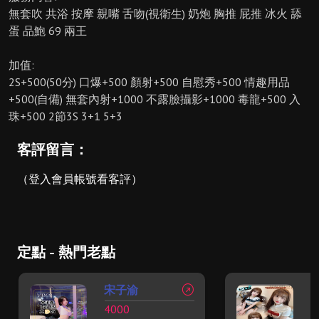
無套吹 共浴 按摩 親嘴 舌吻(視衛生) 奶炮 胸推 屁推 冰火 舔
蛋 品鮑 69 兩王
加值:
2S+500(50分) 口爆+500 顏射+500 自慰秀+500 情趣用品
+500(自備) 無套內射+1000 不露臉攝影+1000 毒龍+500 入
珠+500 2節3S 3+1 5+3
客評留言：
（登入會員帳號看客評）
定點 - 熱門老點
宋子渝
4000
2