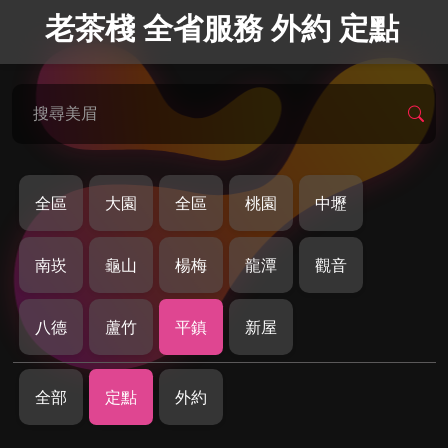
老茶棧 全省服務 外約 定點
搜尋美眉
全區
大園
全區
桃園
中壢
南崁
龜山
楊梅
龍潭
觀音
八德
蘆竹
平鎮
新屋
全部
定點
外約