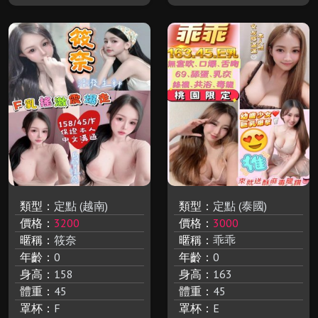
類型：
定點 (越南)
類型：
定點 (泰國)
價格：
3200
價格：
3000
暱稱：
筱奈
暱稱：
乖乖
年齡：
0
年齡：
0
身高：
158
身高：
163
體重：
45
體重：
45
罩杯：
F
罩杯：
E