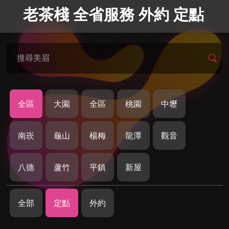
老茶棧 全省服務 外約 定點
搜尋美眉
全區
大園
全區
桃園
中壢
南崁
龜山
楊梅
龍潭
觀音
八德
蘆竹
平鎮
新屋
全部
定點
外約