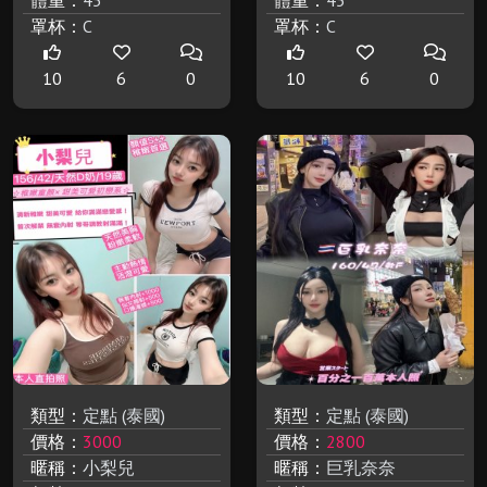
體重：
45
體重：
45
罩杯：
C
罩杯：
C
10
6
0
10
6
0
類型：
定點 (泰國)
類型：
定點 (泰國)
價格：
3000
價格：
2800
暱稱：
小梨兒
暱稱：
巨乳奈奈