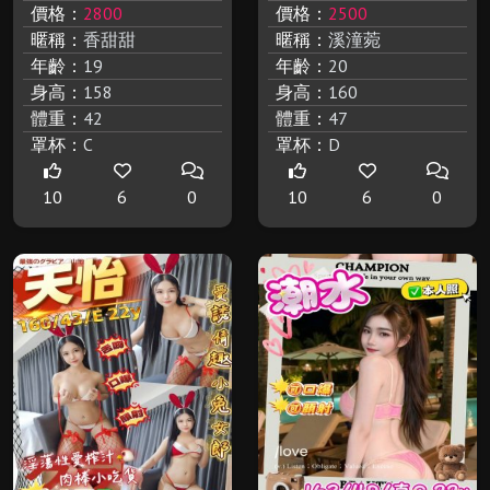
價格：
2800
價格：
2500
暱稱：
香甜甜
暱稱：
溪潼菀
年齡：
19
年齡：
20
身高：
158
身高：
160
體重：
42
體重：
47
罩杯：
C
罩杯：
D
10
6
0
10
6
0