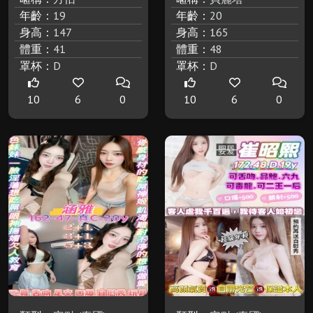
年齡：
19
年齡：
20
身高：
147
身高：
165
體重：
41
體重：
48
罩杯：
D
罩杯：
D
10
6
0
10
6
0