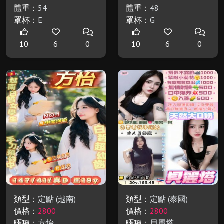
體重：
54
體重：
48
罩杯：
E
罩杯：
G
10
6
0
10
6
0
類型：
定點 (越南)
類型：
定點 (泰國)
價格：
2800
價格：
2800
暱稱：
方怡
暱稱：
貝麗塔