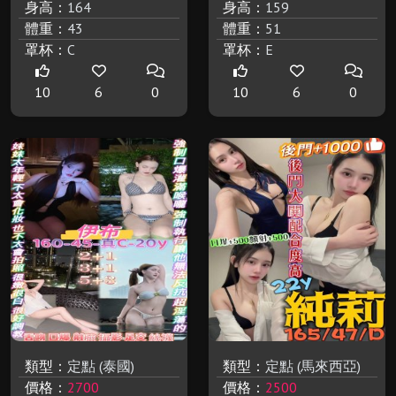
身高：
164
身高：
159
體重：
43
體重：
51
罩杯：
C
罩杯：
E
10
6
0
10
6
0
類型：
定點 (泰國)
類型：
定點 (馬來西亞)
價格：
2700
價格：
2500