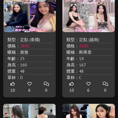
類型：
定點 (泰國)
類型：
定點 (越南)
價格：
2800
價格：
2600
暱稱：
雅雅
暱稱：
剛畢業
年齡：
25
年齡：
19
身高：
160
身高：
167
體重：
48
體重：
48
罩杯：
D
罩杯：
C
10
6
0
10
6
0