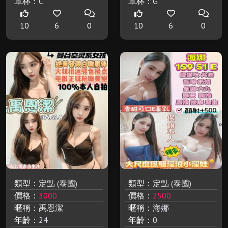
罩杯：
C
罩杯：
G
10
6
0
10
6
0
類型：
定點 (泰國)
類型：
定點 (泰國)
價格：
3000
價格：
2500
暱稱：
禹恩潔
暱稱：
海娜
年齡：
24
年齡：
0