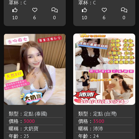
罩杯：
C
罩杯：
C
10
6
0
10
6
0
類型：
定點 (泰國)
類型：
定點 (台灣)
價格：
3000
價格：
3500
暱稱：
大奶寶
暱稱：
沛沛
年齡：
25
年齡：
24