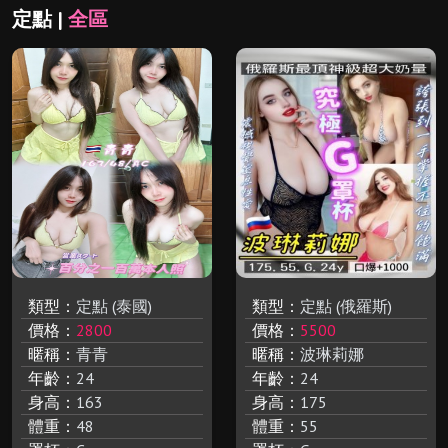
定點 |
全區
類型：
定點 (泰國)
類型：
定點 (俄羅斯)
價格：
2800
價格：
5500
暱稱：
青青
暱稱：
波琳莉娜
年齡：
24
年齡：
24
身高：
163
身高：
175
體重：
48
體重：
55