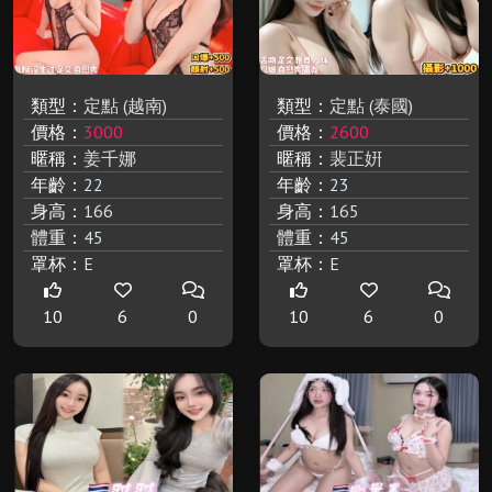
類型：
定點 (越南)
類型：
定點 (泰國)
價格：
3000
價格：
2600
暱稱：
姜千娜
暱稱：
裴正姸
年齡：
22
年齡：
23
身高：
166
身高：
165
體重：
45
體重：
45
罩杯：
E
罩杯：
E
10
6
0
10
6
0