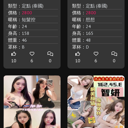
類型：
定點 (泰國)
類型：
定點 (泰國)
價格：
2800
價格：
2800
暱稱：
短髮控
暱稱：
想想
年齡：
24
年齡：
24
身高：
158
身高：
165
體重：
46
體重：
48
罩杯：
B
罩杯：
D
10
6
0
10
6
0