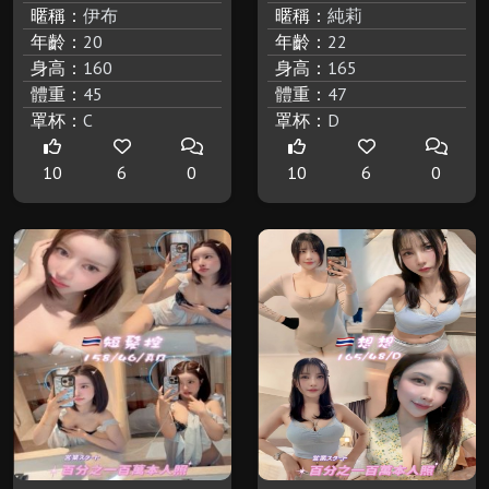
暱稱：
伊布
暱稱：
純莉
年齡：
20
年齡：
22
身高：
160
身高：
165
體重：
45
體重：
47
罩杯：
C
罩杯：
D
10
6
0
10
6
0