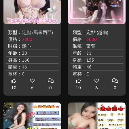
類型：
定點 (馬來西亞)
類型：
定點 (越南)
價格：
2800
價格：
3000
暱稱：
朗心
暱稱：
甯萱
年齡：
20
年齡：
21
身高：
160
身高：
155
體重：
46
體重：
46
罩杯：
C
罩杯：
E
10
6
0
10
6
0