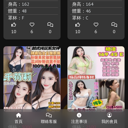
身高：
162
身高：
164
體重：
48
體重：
46
罩杯：
F
罩杯：
C
10
6
0
10
6
0
類型：
定點 (越南)
類型：
定點 (泰國)
首頁
聯絡客服
注意事項
我的會員
價格：
3000
價格：
2500