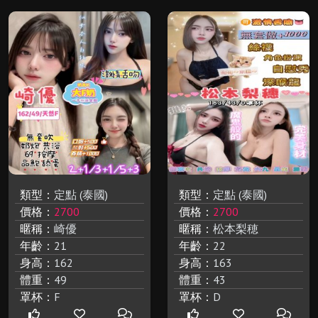
類型：
定點 (泰國)
類型：
定點 (泰國)
價格：
2700
價格：
2700
暱稱：
崎優
暱稱：
松本梨穂
年齡：
21
年齡：
22
身高：
162
身高：
163
體重：
49
體重：
43
罩杯：
F
罩杯：
D