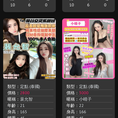
10
6
0
10
6
0
類型：
定點 (泰國)
類型：
定點 (泰國)
價格：
2800
價格：
3000
暱稱：
裴允智
暱稱：
小晴子
年齡：
21
年齡：
22
身高：
165
身高：
166