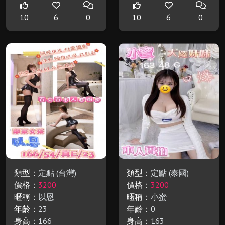
10
6
0
10
6
0
類型：
定點 (台灣)
類型：
定點 (泰國)
價格：
3200
價格：
3200
暱稱：
以恩
暱稱：
小蜜
年齡：
23
年齡：
0
身高：
166
身高：
163