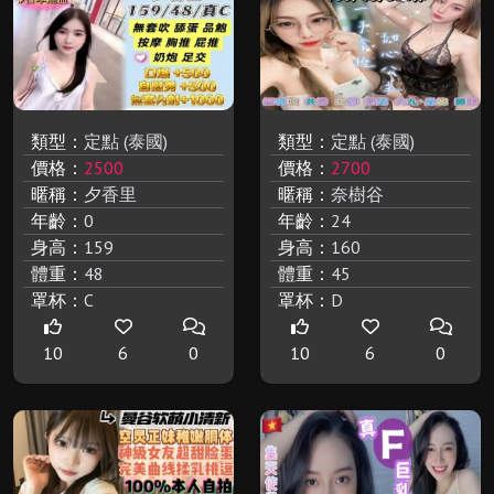
類型：
定點 (泰國)
類型：
定點 (泰國)
價格：
2500
價格：
2700
暱稱：
夕香里
暱稱：
奈樹谷
年齡：
0
年齡：
24
身高：
159
身高：
160
體重：
48
體重：
45
罩杯：
C
罩杯：
D
10
6
0
10
6
0