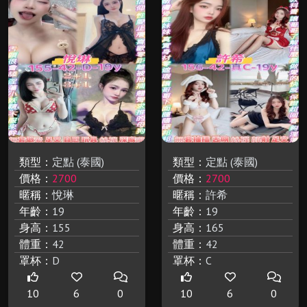
類型：
定點 (泰國)
類型：
定點 (泰國)
價格：
2700
價格：
2700
暱稱：
悅琳
暱稱：
許希
年齡：
19
年齡：
19
身高：
155
身高：
165
體重：
42
體重：
42
罩杯：
D
罩杯：
C
10
6
0
10
6
0