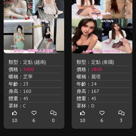
類型：
定點 (越南)
類型：
定點 (泰國)
價格：
3000
價格：
2800
暱稱：
芷寧
暱稱：
麗塔
年齡：
23
年齡：
24
身高：
160
身高：
167
體重：
45
體重：
45
罩杯：
C
罩杯：
D
10
6
0
10
6
3