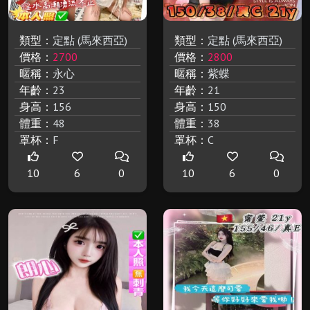
類型：
定點 (馬來西亞)
類型：
定點 (馬來西亞)
價格：
2700
價格：
2800
暱稱：
永心
暱稱：
紫蝶
年齡：
23
年齡：
21
身高：
156
身高：
150
體重：
48
體重：
38
罩杯：
F
罩杯：
C
10
6
0
10
6
0