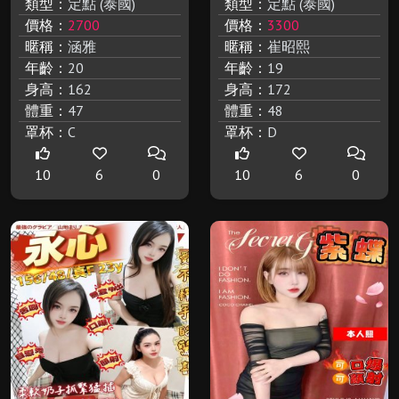
類型：
定點 (泰國)
類型：
定點 (泰國)
價格：
2700
價格：
3300
暱稱：
涵雅
暱稱：
崔昭熙
年齡：
20
年齡：
19
身高：
162
身高：
172
體重：
47
體重：
48
罩杯：
C
罩杯：
D
10
6
0
10
6
0