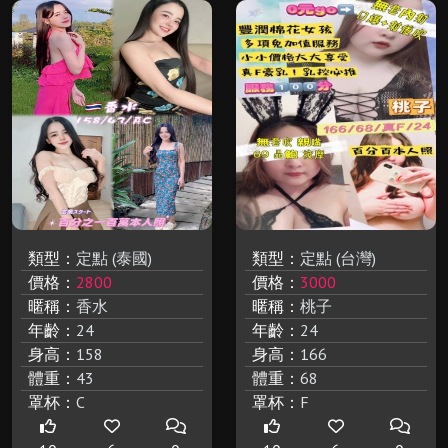
類型：
定點 (泰國)
類型：
定點 (台灣)
價格：
2800
價格：
3000
暱稱：
香水
暱稱：
桃子
年齡：
24
年齡：
24
身高：
158
身高：
166
體重：
43
體重：
68
罩杯：
C
罩杯：
F