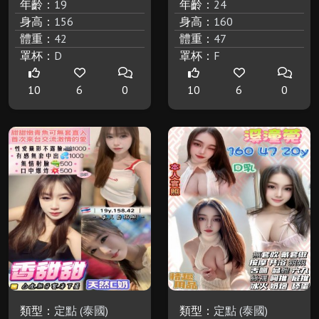
年齡：
19
年齡：
24
身高：
156
身高：
160
體重：
42
體重：
47
罩杯：
D
罩杯：
F
10
6
0
10
6
0
類型：
定點 (泰國)
類型：
定點 (泰國)