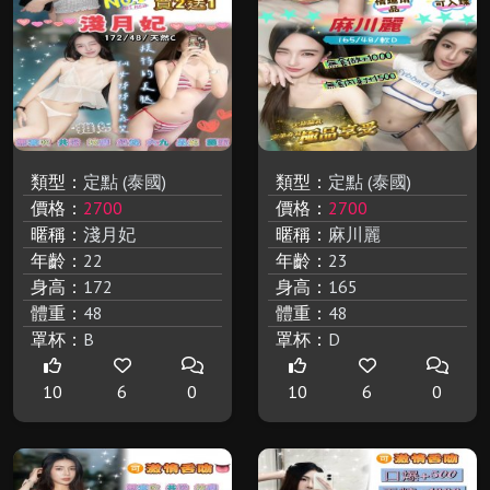
類型：
定點 (泰國)
類型：
定點 (泰國)
價格：
2700
價格：
2700
暱稱：
淺月妃
暱稱：
麻川麗
年齡：
22
年齡：
23
身高：
172
身高：
165
體重：
48
體重：
48
罩杯：
B
罩杯：
D
10
6
0
10
6
0