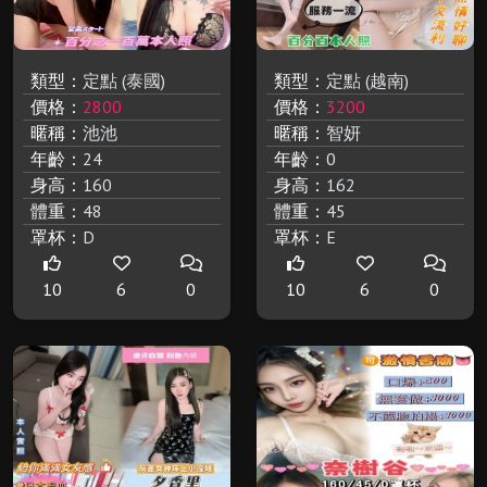
類型：
定點 (泰國)
類型：
定點 (越南)
價格：
2800
價格：
3200
暱稱：
池池
暱稱：
智妍
年齡：
24
年齡：
0
身高：
160
身高：
162
體重：
48
體重：
45
罩杯：
D
罩杯：
E
10
6
0
10
6
0