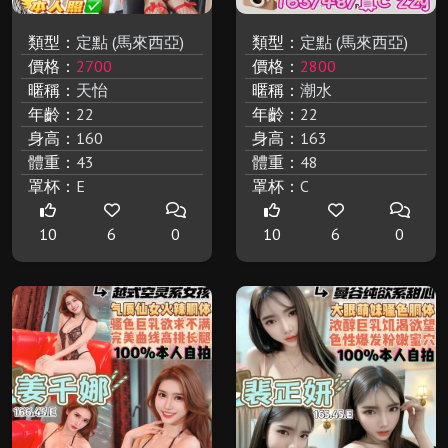
類型：
定點 (馬來西亞)
類型：
定點 (馬來西亞)
價格：
2700
價格：
2800
暱稱：
天怡
暱稱：
潮水
年齡：
22
年齡：
22
身高：
160
身高：
163
體重：
43
體重：
48
罩杯：
E
罩杯：
C
10
6
0
10
6
0