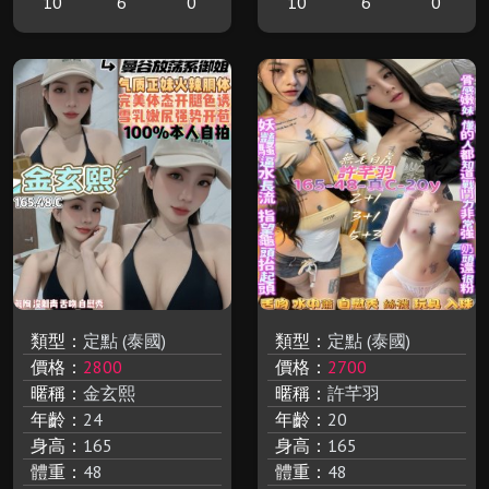
10
6
0
10
6
0
類型：
定點 (泰國)
類型：
定點 (泰國)
價格：
2800
價格：
2700
暱稱：
金玄熙
暱稱：
許芊羽
年齡：
24
年齡：
20
身高：
165
身高：
165
體重：
48
體重：
48