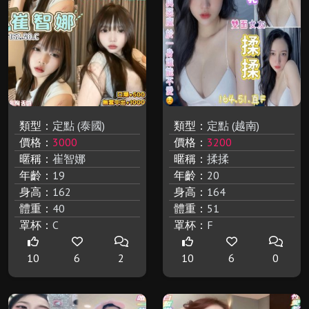
類型：
定點 (泰國)
類型：
定點 (越南)
價格：
3000
價格：
3200
暱稱：
崔智娜
暱稱：
揉揉
年齡：
19
年齡：
20
身高：
162
身高：
164
體重：
40
體重：
51
罩杯：
C
罩杯：
F
10
6
2
10
6
0