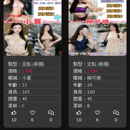
類型：
定點 (泰國)
類型：
定點 (泰國)
價格：
2700
價格：
2700
暱稱：
小夏
暱稱：
柳可憐
年齡：
22
年齡：
20
身高：
165
身高：
160
體重：
45
體重：
45
罩杯：
C
罩杯：
B
10
6
0
10
6
0