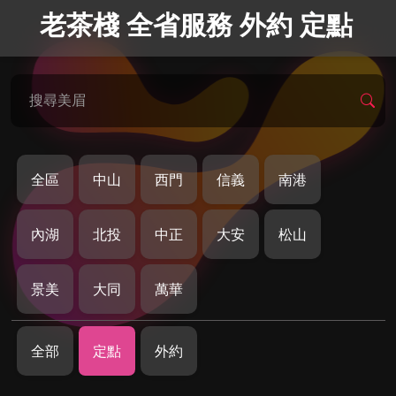
老茶棧 全省服務 外約 定點
搜尋美眉
全區
中山
西門
信義
南港
內湖
北投
中正
大安
松山
景美
大同
萬華
全部
定點
外約