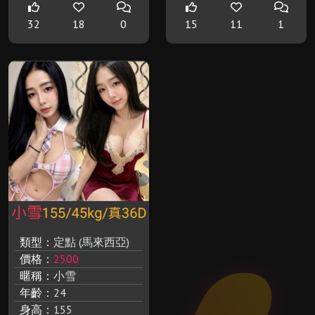
32
18
0
15
11
1
類型：
定點 (馬來西亞)
價格：
2500
暱稱：
小雪
年齡：
24
身高：
155