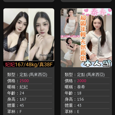
類型：
定點 (馬來西亞)
類型：
定點 (馬來西亞)
價格：
2500
價格：
2000
暱稱：
妃妃
暱稱：
泰希
年齡：
24
年齡：
18
身高：
167
身高：
156
體重：
45
體重：
43
罩杯：
F
罩杯：
E