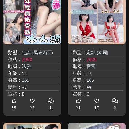
類型：
定點 (馬來西亞)
類型：
定點 (泰國)
價格：
2000
價格：
2000
暱稱：
泫雅
暱稱：
官官
年齡：
18
年齡：
22
身高：
165
身高：
165
體重：
45
體重：
48
罩杯：
E
罩杯：
C
35
28
1
21
17
0