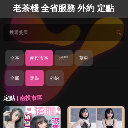
老茶棧 全省服務 外約 定點
搜尋美眉
全區
南投市區
埔里
草屯
全部
定點
外約
定點 |
南投市區