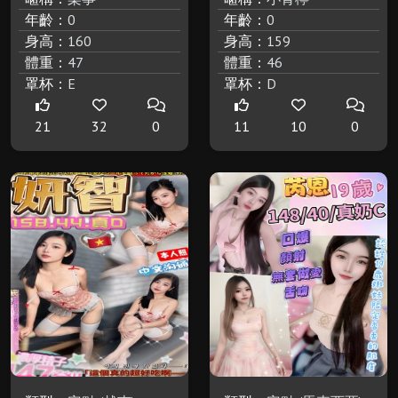
年齡：
0
年齡：
0
身高：
160
身高：
159
體重：
47
體重：
46
罩杯：
E
罩杯：
D
21
32
0
11
10
0