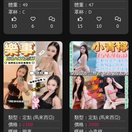
體重：
49
體重：
47
罩杯：
C
罩杯：
D
10
6
0
15
10
0
類型：
定點 (馬來西亞)
類型：
定點 (馬來西亞)
價格：
2200
價格：
2000
暱稱：
樂事
暱稱：
小青檸