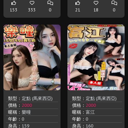
153
333
0
21
18
0
類型：
定點 (馬來西亞)
類型：
定點 (馬來西亞)
價格：
2000
價格：
2000
暱稱：
樂曈
暱稱：
富江
年齡：
0
年齡：
0
身高：
159
身高：
160