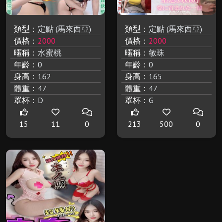
類型：
定點 (馬來西亞)
類型：
定點 (馬來西亞)
價格：
2000
價格：
2000
暱稱：
水蜜桃
暱稱：
敏珠
年齡：
0
年齡：
0
身高：
162
身高：
165
體重：
47
體重：
47
罩杯：
D
罩杯：
G
15
11
0
213
500
0