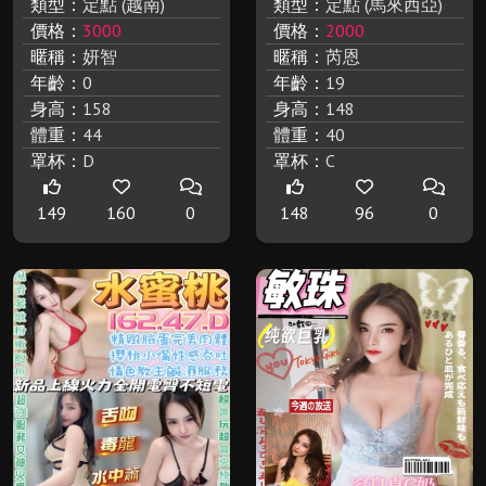
類型：
定點 (越南)
類型：
定點 (馬來西亞)
價格：
3000
價格：
2000
暱稱：
妍智
暱稱：
芮恩
年齡：
0
年齡：
19
身高：
158
身高：
148
體重：
44
體重：
40
罩杯：
D
罩杯：
C
149
160
0
148
96
0