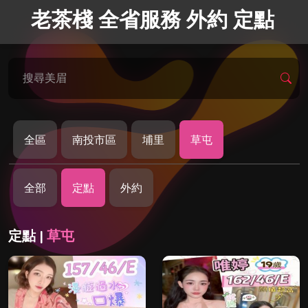
老茶棧 全省服務 外約 定點
搜尋美眉
全區
南投市區
埔里
草屯
全部
定點
外約
定點 |
草屯