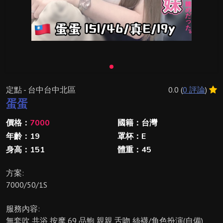
定點 - 台中台中北區
0.0 (
0 評論
)
蛋蛋
價格：
7000
國籍：台灣
年齡：19
罩杯：E
身高：151
體重：45
方案:
7000/50/1S
服務內容:
無套吹 共浴 按摩 69 品鮑 親親 舌吻 絲襪/角色扮演(自備)