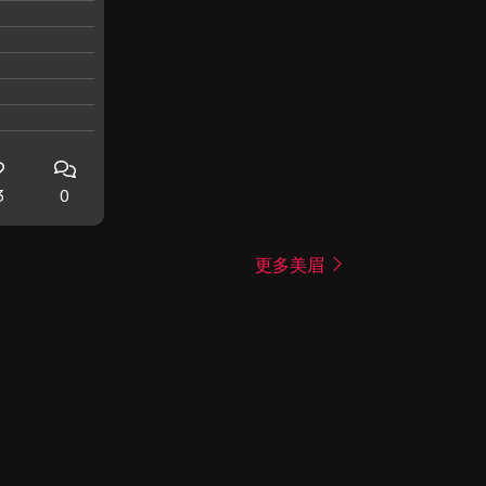
3
0
更多美眉