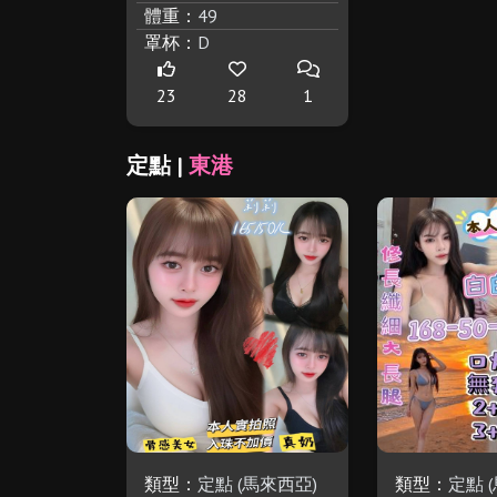
體重：
49
罩杯：
D
23
28
1
定點 |
東港
類型：
定點 (馬來西亞)
類型：
定點 