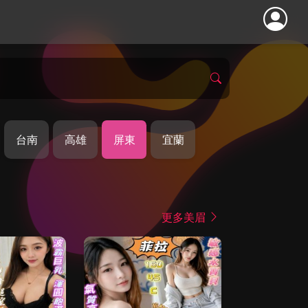
台南
高雄
屏東
宜蘭
更多美眉