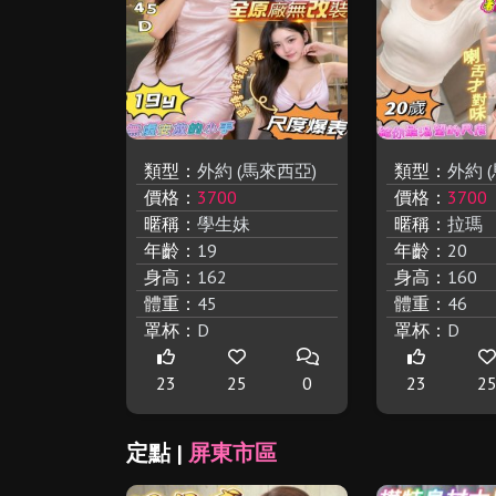
類型：
外約 (馬來西亞)
類型：
外約 
價格：
3700
價格：
3700
暱稱：
學生妹
暱稱：
拉瑪
年齡：
19
年齡：
20
身高：
162
身高：
160
體重：
45
體重：
46
罩杯：
D
罩杯：
D
23
25
0
23
2
定點 |
屏東市區