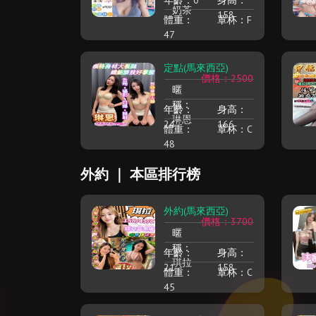
年齡：
0
身高：
奶茶
158
體重：
罩杯：
F
47
定點(馬來西亞)
價格：2500
暱
稱：
年齡：
身高：
琳恩
24
166
體重：
罩杯：
C
48
外約 ｜ 本區排行榜
外約(馬來西亞)
價格：3700
暱
稱：
年齡：
身高：
琪拉
21
158
體重：
罩杯：
C
45