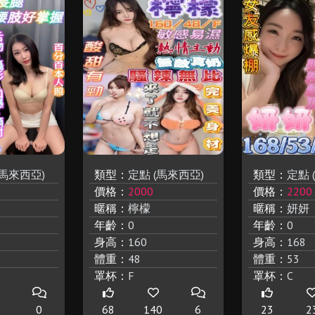
(馬來西亞)
類型：
定點 (馬來西亞)
類型：
定點 
價格：
2000
價格：
2200
暱稱：
檸檬
暱稱：
妍妍
年齡：
0
年齡：
0
身高：
160
身高：
168
體重：
48
體重：
53
罩杯：
F
罩杯：
C
3
0
68
140
6
23
2