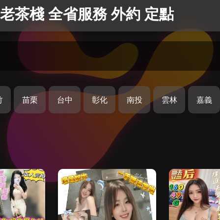
老茶棧 全省服務 外約 定點
竹
苗栗
台中
彰化
南投
雲林
嘉義