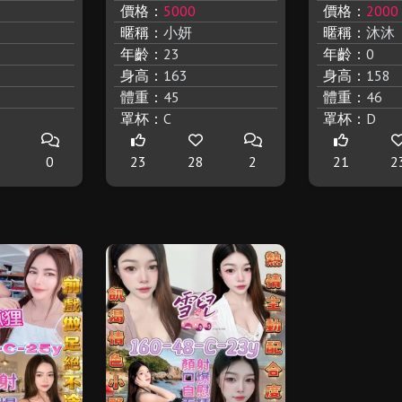
價格：
5000
價格：
2000
暱稱：
小妍
暱稱：
沐沐
年齡：
23
年齡：
0
身高：
163
身高：
158
體重：
45
體重：
46
罩杯：
C
罩杯：
D
3
0
23
28
2
21
2