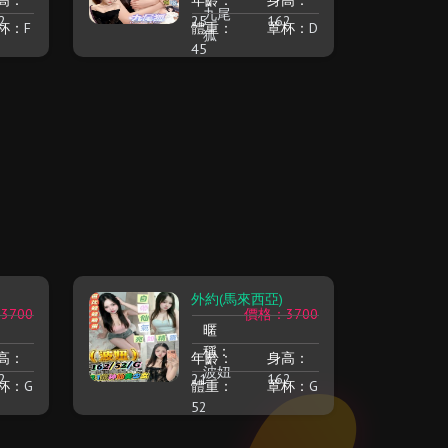
高：
年齡：
身高：
九尾
2
25
162
杯：
F
體重：
罩杯：
D
狐
45
外約(馬來西亞)
3700
價格：3700
暱
稱：
高：
年齡：
身高：
波妞
2
21
162
杯：
G
體重：
罩杯：
G
52