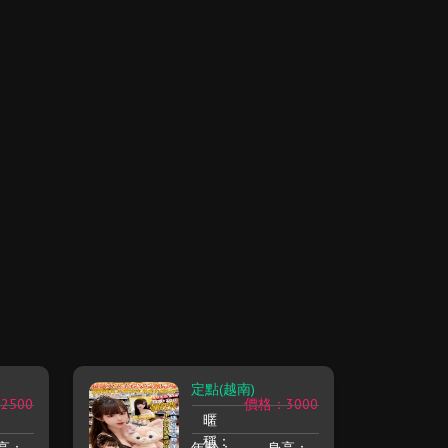
定點(越南)
2500
價格：3000
暱
稱：