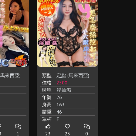
(馬來西亞)
類型：
定點 (馬來西亞)
類型：
定點 
價格：
2500
價格：
2200
暱稱：
淫嬌濕
暱稱：
鬼鬼
年齡：
26
年齡：
0
身高：
163
身高：
158
體重：
46
體重：
47
罩杯：
F
罩杯：
C
3
1
23
23
0
21
2