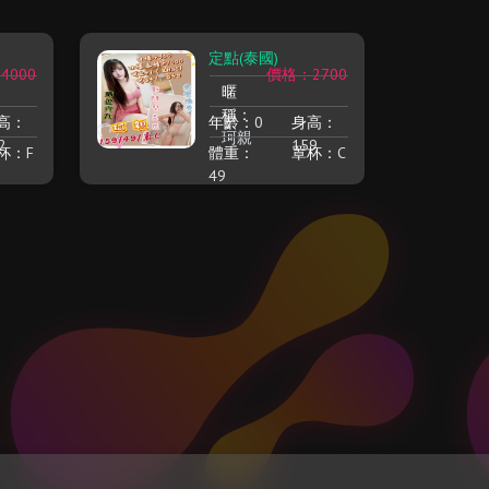
定點(泰國)
4000
價格：2700
暱
稱：
高：
年齡：
0
身高：
珂親
2
159
杯：
F
體重：
罩杯：
C
49