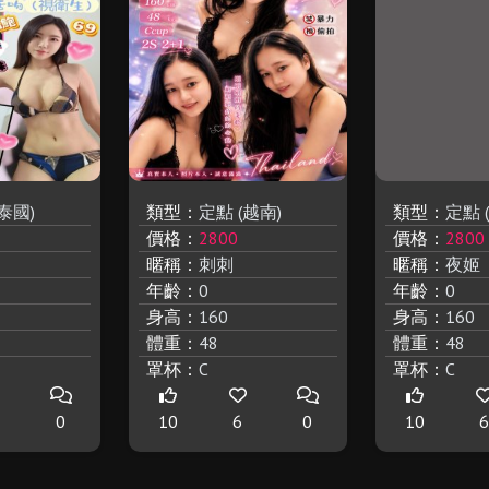
泰國)
類型：
定點 (越南)
類型：
定點 
價格：
2800
價格：
2800
暱稱：
刺刺
暱稱：
夜姬
年齡：
0
年齡：
0
身高：
160
身高：
160
體重：
48
體重：
48
罩杯：
C
罩杯：
C
0
10
6
0
10