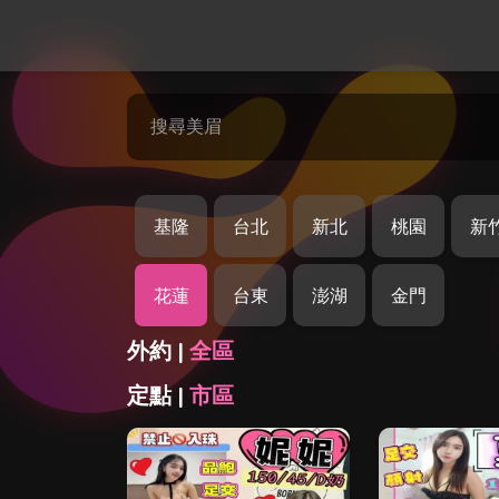
搜尋美眉
基隆
台北
新北
桃園
新
花蓮
台東
澎湖
金門
外約 |
全區
定點 |
市區