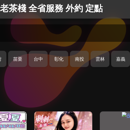
老茶棧 全省服務 外約 定點
竹
苗栗
台中
彰化
南投
雲林
嘉義