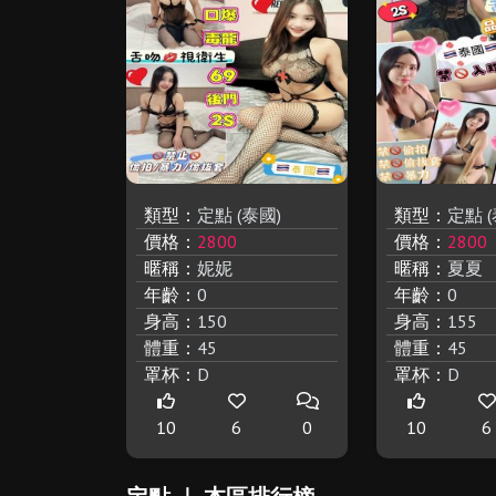
類型：
定點 (泰國)
類型：
定點 (
價格：
2800
價格：
2800
暱稱：
妮妮
暱稱：
夏夏
年齡：
0
年齡：
0
身高：
150
身高：
155
體重：
45
體重：
45
罩杯：
D
罩杯：
D
10
6
0
10
6