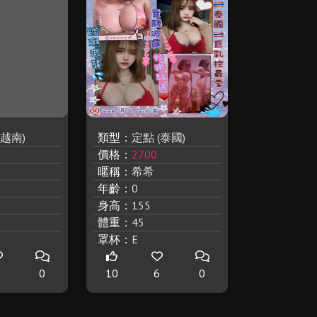
(越南)
類型：
定點 (泰國)
類型：
定點 
價格：
2700
價格：
2500
暱稱：
希希
暱稱：
兔兔
年齡：
0
年齡：
24
身高：
155
身高：
165
體重：
45
體重：
47
罩杯：
E
罩杯：
E
6
0
10
6
0
10