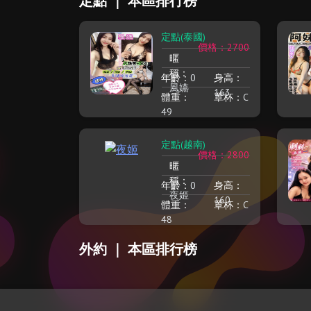
定點 ｜ 本區排行榜
定點(泰國)
價格：2700
暱
稱：
年齡：
0
身高：
風嬿
163
體重：
罩杯：
C
49
定點(越南)
價格：2800
暱
稱：
年齡：
0
身高：
夜姬
160
體重：
罩杯：
C
48
外約 ｜ 本區排行榜