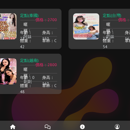
定點(泰國)
定點(台灣)
價格：2700
價格：
暱
暱
稱：
稱：
年齡：
身高：
年齡：
身
阿妹
奶妹
23
150
27
16
體重：
罩杯：
C
體重：
罩
42
54
定點(越南)
價格：2800
暱
稱：
年齡：
0
身高：
刺刺
160
體重：
罩杯：
C
48