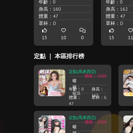
年齡：
0
年齡：
0
身高：
160
身高：
162
體重：
47
體重：
47
罩杯：
D
罩杯：
D
15
10
0
15
1
定點 ｜ 本區排行榜
定點(馬來西亞)
價格：2000
暱
稱：
年齡：
0
身高：
敏珠
165
體重：
罩杯：
G
47
定點(馬來西亞)
價格：2000
暱