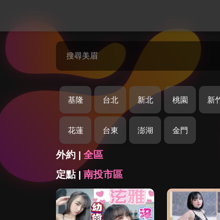
搜尋美眉
基隆
台北
新北
桃園
新
花蓮
台東
澎湖
金門
外約 |
全區
定點 |
南投市區