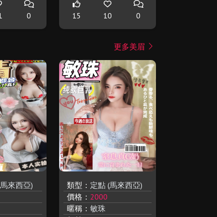
1
0
15
10
0
12
更多美眉
(馬來西亞)
類型：
定點 (馬來西亞)
類型：
定點 
價格：
2000
價格：
2000
暱稱：
敏珠
暱稱：
甜筒