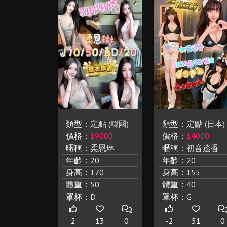
類型：
定點 (韓國)
類型：
定點 (日本)
價格：
19000
價格：
14000
暱稱：
柔恩琳
暱稱：
初音遙香
年齡：
20
年齡：
20
身高：
170
身高：
155
體重：
50
體重：
40
罩杯：
D
罩杯：
G
2
13
0
-2
51
0