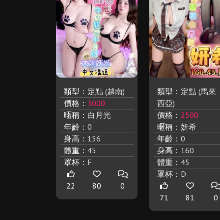
類型：
定點 (越南)
類型：
定點 (馬來
價格：
3000
西亞)
暱稱：
白月光
價格：
2500
年齡：
0
暱稱：
妍希
身高：
156
年齡：
0
體重：
45
身高：
160
罩杯：
F
體重：
45
罩杯：
D
22
80
0
71
81
0