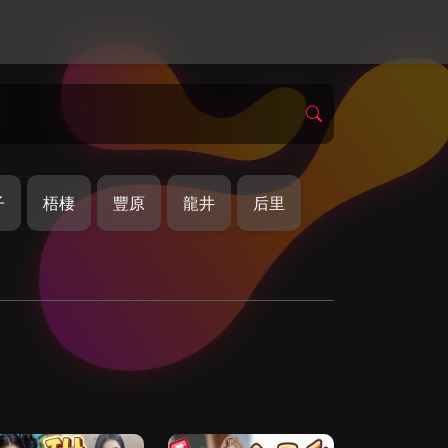
子
梧棲
豐原
龍井
后里