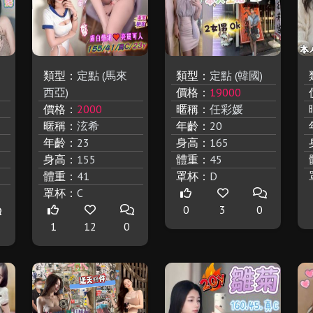
類型：
定點 (馬來
類型：
定點 (韓國)
西亞)
價格：
19000
價格：
2000
暱稱：
任彩媛
暱稱：
泫希
年齡：
20
年齡：
23
身高：
165
身高：
155
體重：
45
體重：
41
罩杯：
D
罩杯：
C
0
3
0
1
12
0