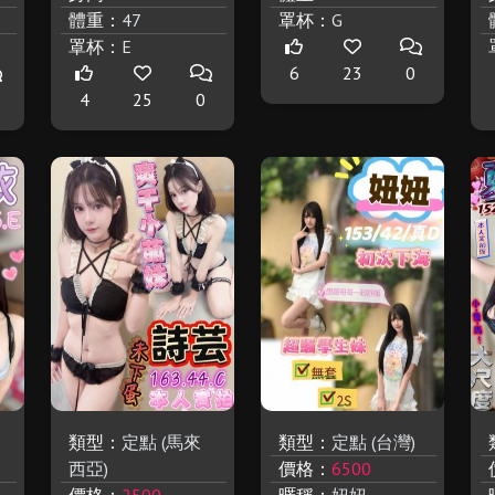
體重：
47
罩杯：
G
罩杯：
E
6
23
0
4
25
0
類型：
定點 (馬來
類型：
定點 (台灣)
西亞)
價格：
6500