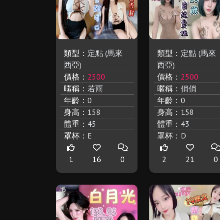
類型：
定點 (馬來
類型：
定點 (馬來
西亞)
西亞)
價格：
2500
價格：
2500
暱稱：
若雨
暱稱：
俏俏
年齡：
0
年齡：
0
身高：
158
身高：
158
體重：
45
體重：
43
罩杯：
E
罩杯：
D
1
16
0
2
21
0