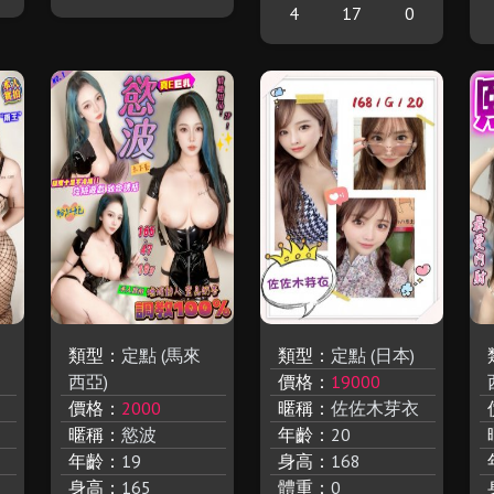
4
17
0
類型：
定點 (馬來
類型：
定點 (日本)
西亞)
價格：
19000
價格：
2000
暱稱：
佐佐木芽衣
暱稱：
慾波
年齡：
20
年齡：
19
身高：
168
身高：
165
體重：
0