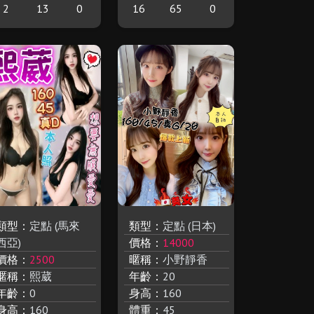
2
13
0
16
65
0
類型：
定點 (馬來
類型：
定點 (日本)
西亞)
價格：
14000
價格：
2500
暱稱：
小野靜香
暱稱：
熙葳
年齡：
20
年齡：
0
身高：
160
身高：
160
體重：
45