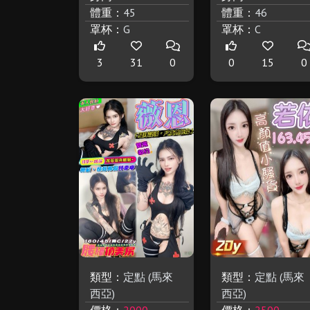
體重：
45
體重：
46
罩杯：
G
罩杯：
C
3
31
0
0
15
0
類型：
定點 (馬來
類型：
定點 (馬來
西亞)
西亞)