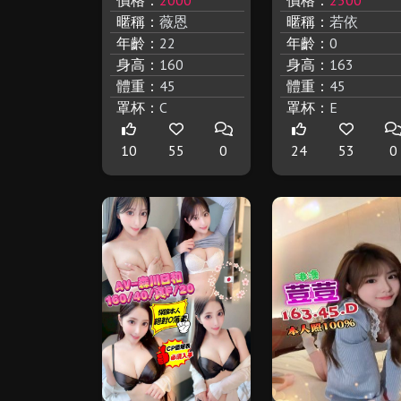
價格：
2000
價格：
2500
暱稱：
薇恩
暱稱：
若依
年齡：
22
年齡：
0
身高：
160
身高：
163
體重：
45
體重：
45
罩杯：
C
罩杯：
E
10
55
0
24
53
0