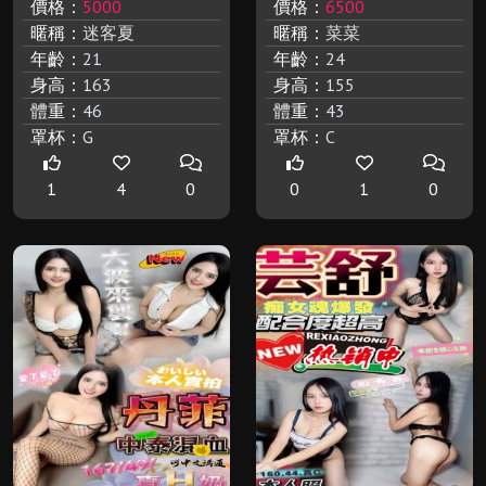
價格：
5000
價格：
6500
暱稱：
迷客夏
暱稱：
菜菜
年齡：
21
年齡：
24
身高：
163
身高：
155
體重：
46
體重：
43
罩杯：
G
罩杯：
C
1
4
0
0
1
0