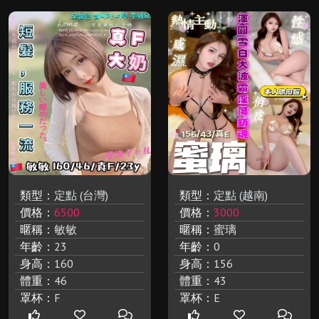
類型：
定點 (台灣)
類型：
定點 (越南)
價格：
6500
價格：
3000
暱稱：
敏敏
暱稱：
蜜璃
年齡：
23
年齡：
0
身高：
160
身高：
156
體重：
46
體重：
43
罩杯：
F
罩杯：
E