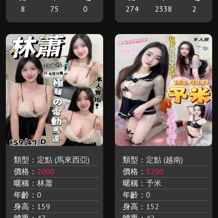
8
75
0
274
2338
2
類型：
定點 (馬來西亞)
類型：
定點 (越南)
價格：
2000
價格：
3200
暱稱：
林蕭
暱稱：
予米
年齡：
0
年齡：
0
身高：
159
身高：
152