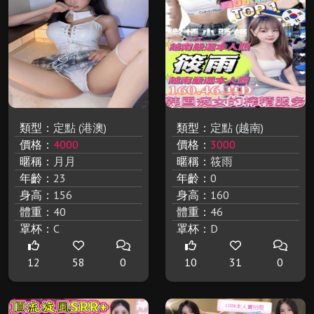
類型：
定點 (港澳)
類型：
定點 (越南)
價格：
4000
價格：
3000
暱稱：
月月
暱稱：
筱雨
年齡：
23
年齡：
0
身高：
156
身高：
160
體重：
40
體重：
46
罩杯：
C
罩杯：
D
12
58
0
10
31
0