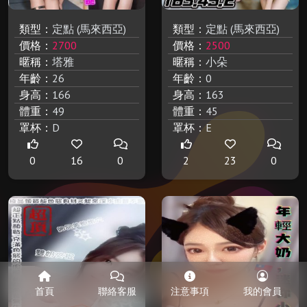
類型：
定點 (馬來西亞)
類型：
定點 (馬來西亞)
價格：
2700
價格：
2500
暱稱：
塔雅
暱稱：
小朵
年齡：
26
年齡：
0
身高：
166
身高：
163
體重：
49
體重：
45
罩杯：
D
罩杯：
E
0
16
0
2
23
0
首頁
聯絡客服
注意事項
我的會員