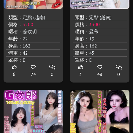
類型：
定點 (越南)
類型：
定點 (越南)
價格：
3200
價格：
3300
暱稱：
姜玟玥
暱稱：
曼蒂
年齡：
22
年齡：
19
身高：
162
身高：
162
體重：
42
體重：
45
罩杯：
E
罩杯：
E
6
24
0
3
48
0