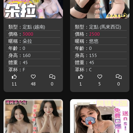
類型：
定點 (越南)
類型：
定點 (馬來西亞)
價格：
3000
價格：
2500
暱稱：
朵拉
暱稱：
悠悠
年齡：
0
年齡：
0
身高：
160
身高：
155
體重：
45
體重：
45
罩杯：
F
罩杯：
C
11
48
0
1
5
0