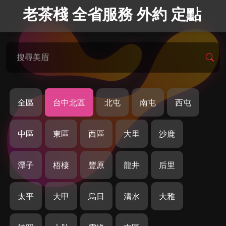
老茶棧 全省服務 外約 定點
搜尋美眉
全區
台中北區
北屯
南屯
西屯
中區
東區
西區
大里
沙鹿
潭子
梧棲
豐原
龍井
后里
太平
大甲
烏日
清水
大雅