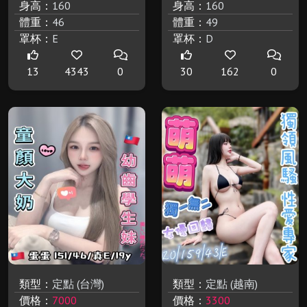
身高：
160
身高：
160
體重：
46
體重：
49
罩杯：
E
罩杯：
D
13
4343
0
30
162
0
類型：
定點 (台灣)
類型：
定點 (越南)
價格：
7000
價格：
3300