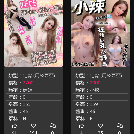
類型：
定點 (馬來西亞)
類型：
定點 (馬來西亞)
價格：
2700
價格：
2000
暱稱：
娃娃
暱稱：
小辣
年齡：
0
年齡：
0
身高：
155
身高：
159
體重：
43
體重：
46
罩杯：
H
罩杯：
E
61
594
0
4
23
0