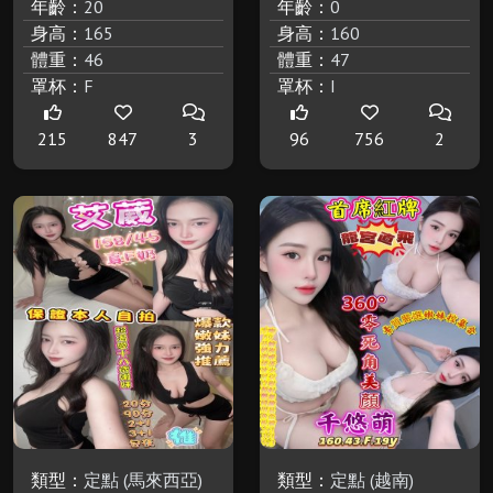
年齡：
20
年齡：
0
身高：
165
身高：
160
體重：
46
體重：
47
罩杯：
F
罩杯：
I
215
847
3
96
756
2
類型：
定點 (馬來西亞)
類型：
定點 (越南)