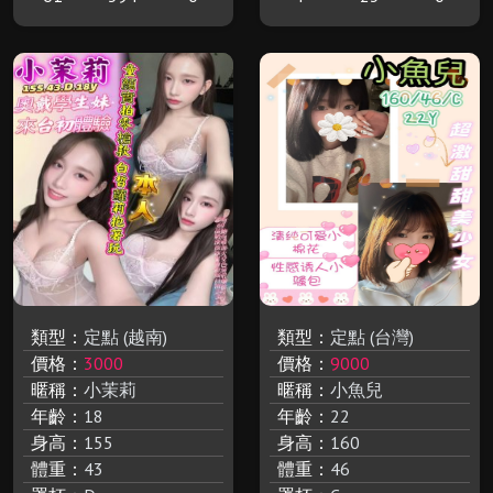
類型：
定點 (越南)
類型：
定點 (台灣)
價格：
3000
價格：
9000
暱稱：
小茉莉
暱稱：
小魚兒
年齡：
18
年齡：
22
身高：
155
身高：
160
體重：
43
體重：
46