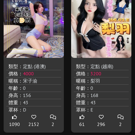
類型：
定點 (港澳)
類型：
定點 (越南)
價格：
4000
價格：
3200
暱稱：
宋子渝
暱稱：
梨羽
年齡：
0
年齡：
0
身高：
156
身高：
168
體重：
43
體重：
43
罩杯：
D
罩杯：
E
1090
2152
2
61
296
2