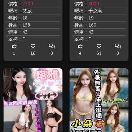
價格：
2500
價格：
3000
暱稱：
艾葳
暱稱：
千悠萌
年齡：
18
年齡：
19
身高：
158
身高：
160
體重：
43
體重：
43
罩杯：
F
罩杯：
F
1
16
0
9
61
0