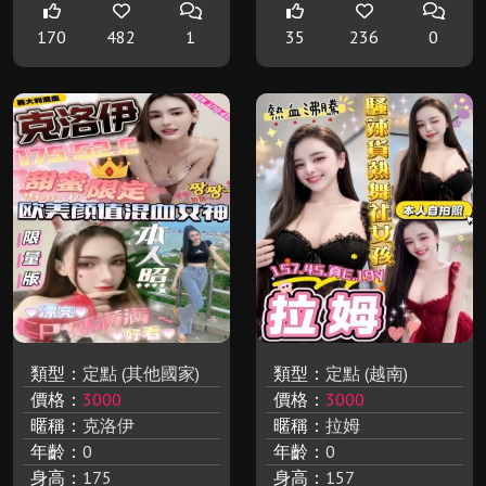
170
482
1
35
236
0
類型：
定點 (其他國家)
類型：
定點 (越南)
價格：
3000
價格：
3000
暱稱：
克洛伊
暱稱：
拉姆
年齡：
0
年齡：
0
身高：
175
身高：
157