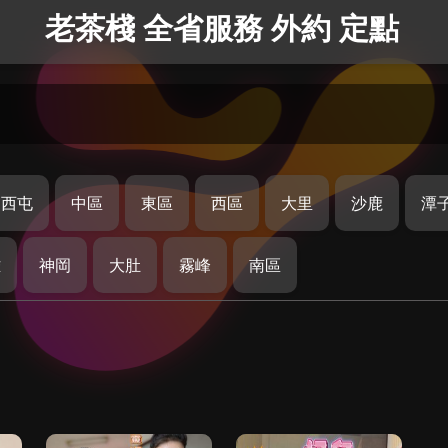
老茶棧 全省服務 外約 定點
西屯
中區
東區
西區
大里
沙鹿
潭
雅
神岡
大肚
霧峰
南區