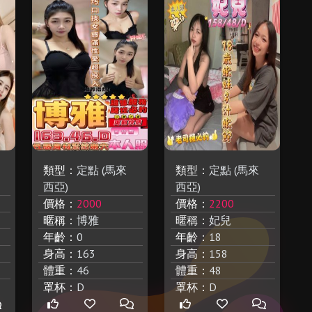
類型：
定點 (馬來
類型：
定點 (馬來
西亞)
西亞)
價格：
2000
價格：
2200
暱稱：
博雅
暱稱：
妃兒
年齡：
0
年齡：
18
身高：
163
身高：
158
體重：
46
體重：
48
罩杯：
D
罩杯：
D