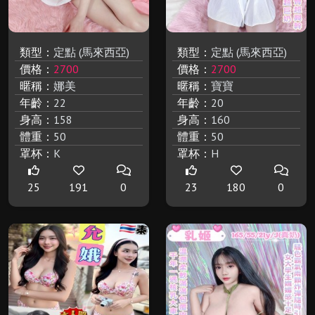
類型：
定點 (馬來西亞)
類型：
定點 (馬來西亞)
價格：
2700
價格：
2700
暱稱：
娜美
暱稱：
寶寶
年齡：
22
年齡：
20
身高：
158
身高：
160
體重：
50
體重：
50
罩杯：
K
罩杯：
H
25
191
0
23
180
0