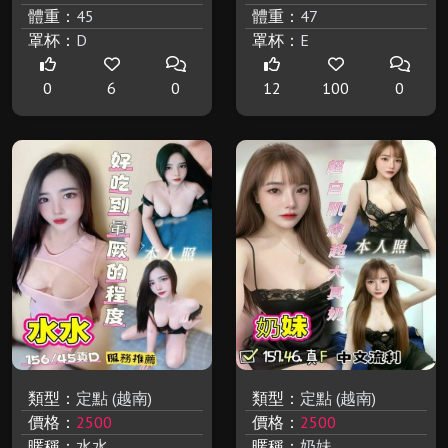
體重：
45
體重：
47
罩杯：
D
罩杯：
E
0
6
0
12
100
0
類型：
定點 (越南)
類型：
定點 (越南)
價格：
2500
價格：
2500
暱稱：
水水
暱稱：
奶妹