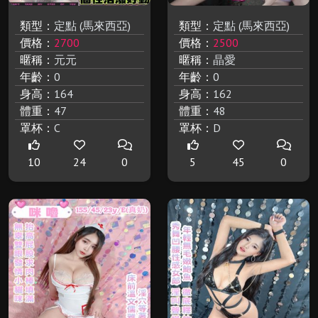
類型：
定點 (馬來西亞)
類型：
定點 (馬來西亞)
價格：
2700
價格：
2500
暱稱：
元元
暱稱：
晶愛
年齡：
0
年齡：
0
身高：
164
身高：
162
體重：
47
體重：
48
罩杯：
C
罩杯：
D
10
24
0
5
45
0