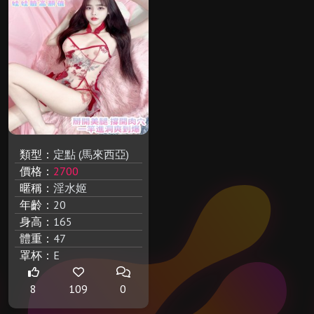
類型：
定點 (馬來西亞)
價格：
2700
暱稱：
淫水姬
年齡：
20
身高：
165
體重：
47
罩杯：
E
8
109
0