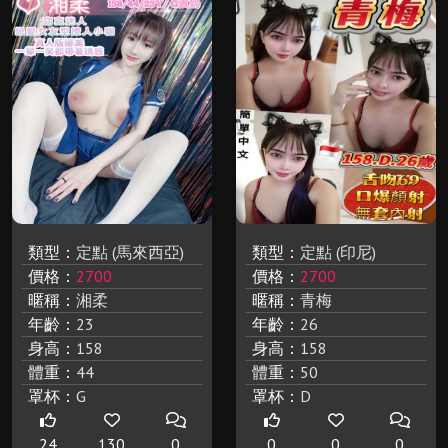
類型：
定點 (馬來西亞)
類型：
定點 (印尼)
價格：
2700
價格：
2700
暱稱：
湘柔
暱稱：
青梅
年齡：
23
年齡：
26
身高：
158
身高：
158
體重：
44
體重：
50
罩杯：
G
罩杯：
D
24
130
0
0
0
0