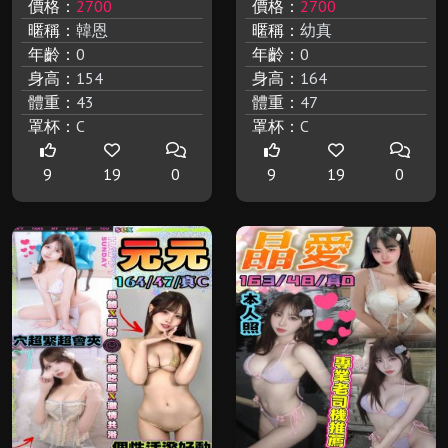
價格：
2700
價格：
2700
暱稱：
韓恩
暱稱：
幼真
年齡：
0
年齡：
0
身高：
154
身高：
164
體重：
43
體重：
47
罩杯：
C
罩杯：
C
9
19
0
9
19
0