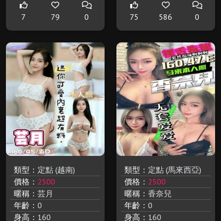
7
79
0
75
586
0
類型：
定點 (越南)
類型：
定點 (馬來西亞)
價格：
2500
價格：
2500
暱稱：
芸月
暱稱：
香奈兒
年齡：
0
年齡：
0
身高：
160
身高：
160