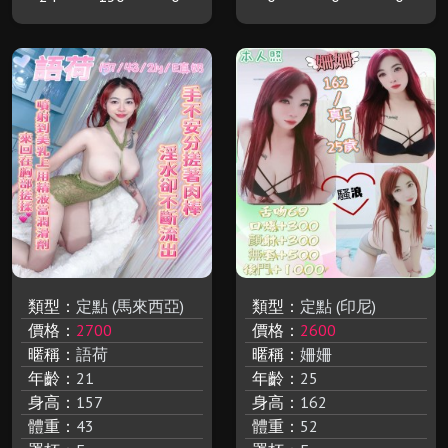
類型：
定點 (馬來西亞)
類型：
定點 (印尼)
價格：
2700
價格：
2600
暱稱：
語荷
暱稱：
姍姍
年齡：
21
年齡：
25
身高：
157
身高：
162
體重：
43
體重：
52