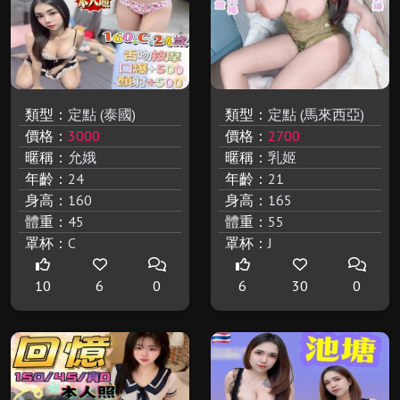
類型：
定點 (泰國)
類型：
定點 (馬來西亞)
價格：
3000
價格：
2700
暱稱：
允娥
暱稱：
乳姬
年齡：
24
年齡：
21
身高：
160
身高：
165
體重：
45
體重：
55
罩杯：
C
罩杯：
J
10
6
0
6
30
0