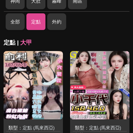
神岡
大肚
霧峰
南區
全部
定點
外約
定點 |
大甲
類型：
定點 (馬來西亞)
類型：
定點 (馬來西亞)