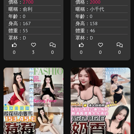
價格：
2700
價格：
2000
暱稱：
俞利
暱稱：
小千代
年齡：
0
年齡：
0
身高：
167
身高：
158
體重：
55
體重：
46
罩杯：
D
罩杯：
D
0
3
0
0
0
0