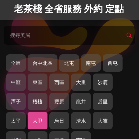
老茶棧 全省服務 外約 定點
搜尋美眉
全區
台中北區
北屯
南屯
西屯
中區
東區
西區
大里
沙鹿
潭子
梧棲
豐原
龍井
后里
太平
大甲
烏日
清水
大雅