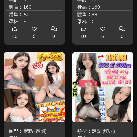
身高：
160
身高：
160
體重：
43
體重：
49
罩杯：
E
罩杯：
C
10
6
0
10
6
0
類型：
定點 (泰國)
類型：
定點 (印尼)