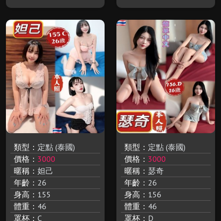
類型：
定點 (泰國)
類型：
定點 (泰國)
價格：
3000
價格：
3000
暱稱：
妲己
暱稱：
瑟奇
年齡：
26
年齡：
26
身高：
155
身高：
156
體重：
46
體重：
46
罩杯：
C
罩杯：
D