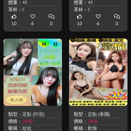
體重：
45
體重：
43
罩杯：
C
罩杯：
C
10
6
0
10
6
0
類型：
定點 (印尼)
類型：
定點 (泰國)
價格：
2600
價格：
2800
暱稱：
紋紋
暱稱：
歡愉