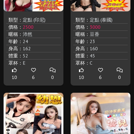
類型：
定點 (印尼)
類型：
定點 (泰國)
價格：
2500
價格：
3000
暱稱：
沛然
暱稱：
豆香
年齡：
24
年齡：
23
身高：
162
身高：
160
體重：
52
體重：
45
罩杯：
E
罩杯：
C
10
6
0
10
6
0