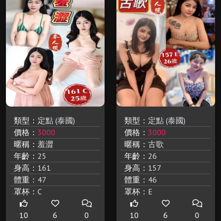
類型：
定點 (泰國)
類型：
定點 (泰國)
價格：
3000
價格：
3000
暱稱：
羞澀
暱稱：
古歌
年齡：
25
年齡：
26
身高：
161
身高：
157
體重：
47
體重：
46
罩杯：
C
罩杯：
E
10
6
0
10
6
0