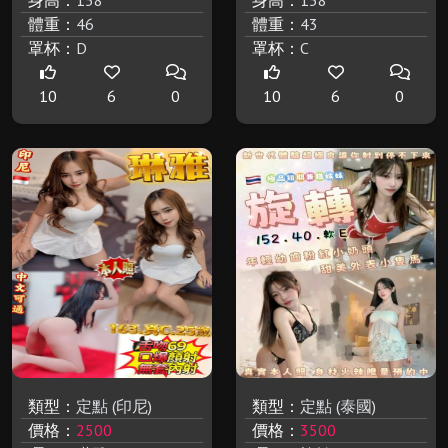
身高：
158
身高：
158
體重：
46
體重：
43
罩杯：
D
罩杯：
C
10
6
0
10
6
0
類型：
定點 (印尼)
類型：
定點 (泰國)
價格：
2500
價格：
3500