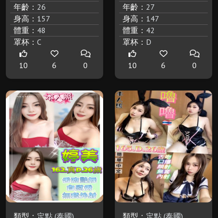
年齡：
26
年齡：
27
身高：
157
身高：
147
體重：
48
體重：
42
罩杯：
C
罩杯：
D
10
6
0
10
6
0
類型：
定點 (泰國)
類型：
定點 (泰國)