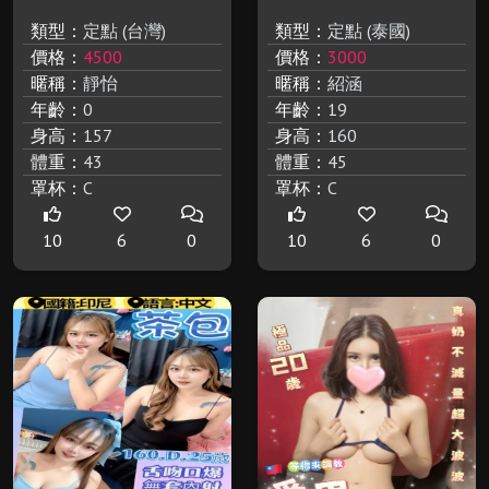
類型：
定點 (台灣)
類型：
定點 (泰國)
價格：
4500
價格：
3000
暱稱：
靜怡
暱稱：
紹涵
年齡：
0
年齡：
19
身高：
157
身高：
160
體重：
43
體重：
45
罩杯：
C
罩杯：
C
10
6
0
10
6
0