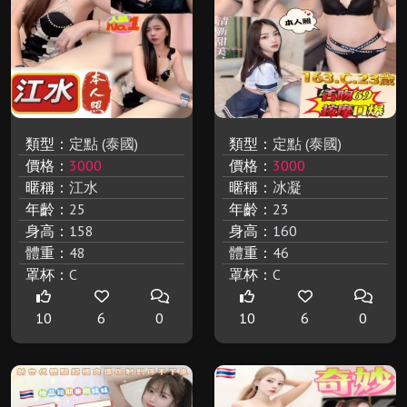
類型：
定點 (泰國)
類型：
定點 (泰國)
價格：
3000
價格：
3000
暱稱：
江水
暱稱：
冰凝
年齡：
25
年齡：
23
身高：
158
身高：
160
體重：
48
體重：
46
罩杯：
C
罩杯：
C
10
6
0
10
6
0