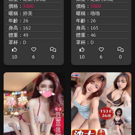
價格：
3000
價格：
3000
暱稱：
婷美
暱稱：
嚕嚕
年齡：
26
年齡：
26
身高：
162
身高：
165
體重：
49
體重：
46
罩杯：
D
罩杯：
D
10
6
0
10
6
0