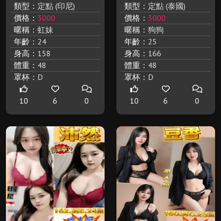
類型：
定點 (印尼)
類型：
定點 (泰國)
價格：
3000
價格：
3000
暱稱：
虹妹
暱稱：
狗狗
年齡：
24
年齡：
25
身高：
158
身高：
166
體重：
48
體重：
48
罩杯：
D
罩杯：
D
10
6
0
10
6
0