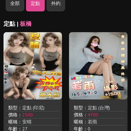
全部
定點
外約
定點 |
板橋
類型：
定點 (印尼)
類型：
定點 (台灣)
價格：
2500
價格：
4700
暱稱：
安晴
暱稱：
若雨
年齡：
27
年齡：
0