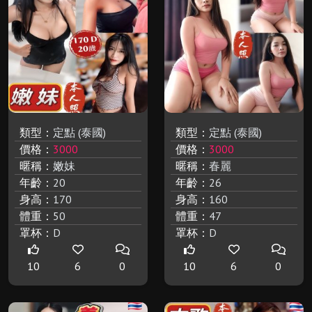
類型：
定點 (泰國)
類型：
定點 (泰國)
價格：
3000
價格：
3000
暱稱：
嫩妹
暱稱：
春麗
年齡：
20
年齡：
26
身高：
170
身高：
160
體重：
50
體重：
47
罩杯：
D
罩杯：
D
10
6
0
10
6
0