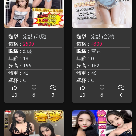
類型：
定點 (印尼)
類型：
定點 (台灣)
價格：
2500
價格：
4300
暱稱：
幼恩
暱稱：
雲兒
年齡：
18
年齡：
0
身高：
156
身高：
162
體重：
41
體重：
46
罩杯：
C
罩杯：
C
10
6
3
10
6
0