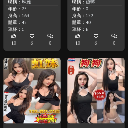
暱稱：
琳雅
暱稱：
旋轉
年齡：
25
年齡：
0
身高：
163
身高：
152
體重：
45
體重：
40
罩杯：
C
罩杯：
E
10
6
0
10
6
0