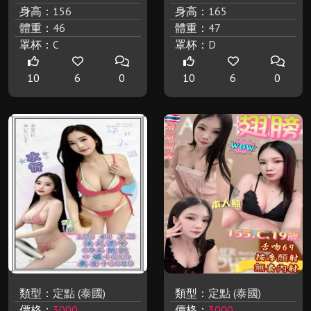
身高：
156
身高：
165
體重：
46
體重：
47
罩杯：
C
罩杯：
D
10
6
0
10
6
0
類型：
定點 (泰國)
類型：
定點 (泰國)
價格：
3000
價格：
3000