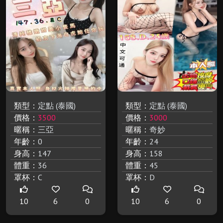
類型：
定點 (泰國)
類型：
定點 (泰國)
價格：
3500
價格：
3000
暱稱：
三亞
暱稱：
奇妙
年齡：
0
年齡：
24
身高：
147
身高：
158
體重：
36
體重：
45
罩杯：
C
罩杯：
D
10
6
0
10
6
0