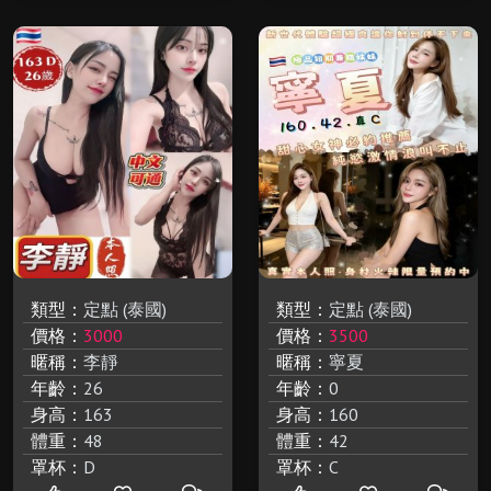
類型：
定點 (泰國)
類型：
定點 (泰國)
價格：
3000
價格：
3500
暱稱：
李靜
暱稱：
寧夏
年齡：
26
年齡：
0
身高：
163
身高：
160
體重：
48
體重：
42
罩杯：
D
罩杯：
C