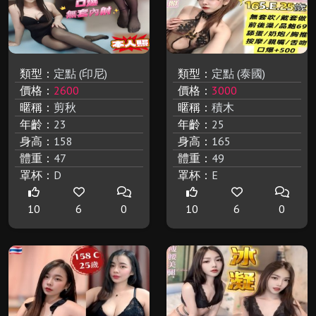
類型：
定點 (印尼)
類型：
定點 (泰國)
價格：
2600
價格：
3000
暱稱：
剪秋
暱稱：
積木
年齡：
23
年齡：
25
身高：
158
身高：
165
體重：
47
體重：
49
罩杯：
D
罩杯：
E
10
6
0
10
6
0