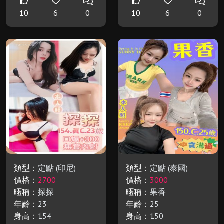
10
6
0
10
6
0
類型：
定點 (印尼)
類型：
定點 (泰國)
價格：
2700
價格：
3000
暱稱：
探探
暱稱：
果香
年齡：
23
年齡：
25
身高：
154
身高：
150