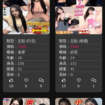
類型：
定點 (印尼)
類型：
定點 (泰國)
價格：
2500
價格：
3000
暱稱：
春夢
暱稱：
紗里
年齡：
26
年齡：
24
身高：
150
身高：
152
體重：
51
體重：
42
罩杯：
E
罩杯：
D
10
6
0
10
6
1