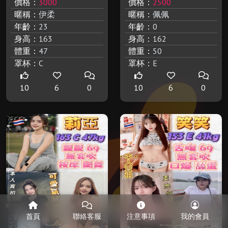
價格：
3000
價格：
2500
暱稱：
伊柔
暱稱：
佩佩
年齡：
23
年齡：
0
身高：
163
身高：
162
體重：
47
體重：
50
罩杯：
C
罩杯：
E
10
6
0
10
6
0
首頁
聯絡客服
注意事項
我的會員