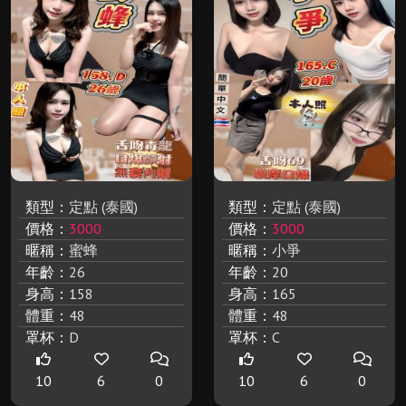
類型：
定點 (泰國)
類型：
定點 (泰國)
價格：
3000
價格：
3000
暱稱：
蜜蜂
暱稱：
小爭
年齡：
26
年齡：
20
身高：
158
身高：
165
體重：
48
體重：
48
罩杯：
D
罩杯：
C
10
6
0
10
6
0