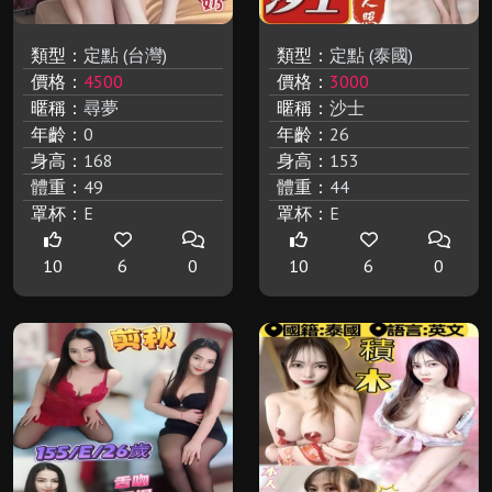
類型：
定點 (台灣)
類型：
定點 (泰國)
價格：
4500
價格：
3000
暱稱：
尋夢
暱稱：
沙士
年齡：
0
年齡：
26
身高：
168
身高：
153
體重：
49
體重：
44
罩杯：
E
罩杯：
E
10
6
0
10
6
0