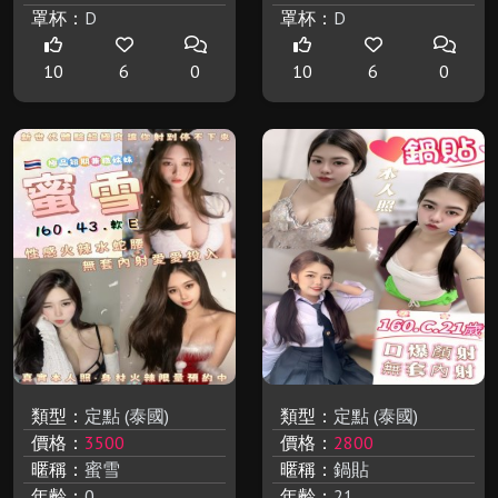
罩杯：
D
罩杯：
D
10
6
0
10
6
0
類型：
定點 (泰國)
類型：
定點 (泰國)
價格：
3500
價格：
2800
暱稱：
蜜雪
暱稱：
鍋貼
年齡：
0
年齡：
21