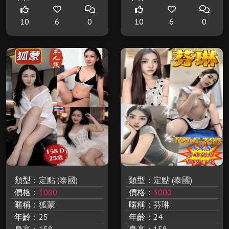
10
6
0
10
6
0
類型：
定點 (泰國)
類型：
定點 (泰國)
價格：
3000
價格：
3000
暱稱：
狐蒙
暱稱：
芬琳
年齡：
25
年齡：
24