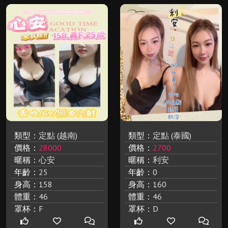
類型：
定點 (越南)
類型：
定點 (泰國)
價格：
28000
價格：
2700
暱稱：
心安
暱稱：
利安
年齡：
25
年齡：
0
身高：
158
身高：
160
體重：
46
體重：
46
罩杯：
F
罩杯：
D