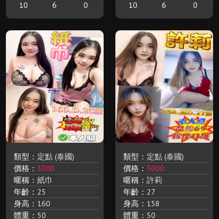
10
6
0
10
6
0
類型：
定點 (泰國)
類型：
定點 (泰國)
價格：
3000
價格：
3000
暱稱：
紙巾
暱稱：
許莉
年齡：
25
年齡：
27
身高：
160
身高：
158
體重：
50
體重：
50