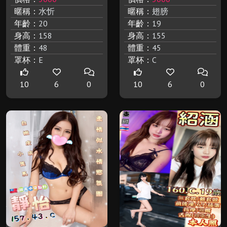
暱稱：
水忻
暱稱：
翅膀
年齡：
20
年齡：
19
身高：
158
身高：
155
體重：
48
體重：
45
罩杯：
E
罩杯：
C
10
6
0
10
6
0