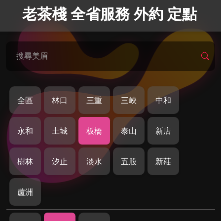
老茶棧 全省服務 外約 定點
搜尋美眉
全區
林口
三重
三峽
中和
永和
土城
板橋
泰山
新店
樹林
汐止
淡水
五股
新莊
蘆洲