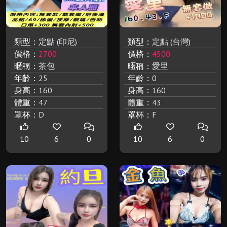
類型：
定點 (印尼)
類型：
定點 (台灣)
價格：
2700
價格：
4500
暱稱：
茶包
暱稱：
愛里
年齡：
25
年齡：
0
身高：
160
身高：
160
體重：
47
體重：
43
罩杯：
D
罩杯：
F
10
6
0
10
6
0