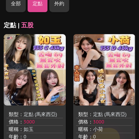
全部
定點
外約
定點 |
五股
類型：
定點 (馬來西亞)
類型：
定點 (馬來西亞)
價格：
3000
價格：
3000
暱稱：
如玉
暱稱：
小荷
年齡：
0
年齡：
0