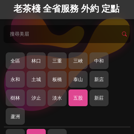
老茶棧 全省服務 外約 定點
搜尋美眉
全區
林口
三重
三峽
中和
永和
土城
板橋
泰山
新店
樹林
汐止
淡水
五股
新莊
蘆洲