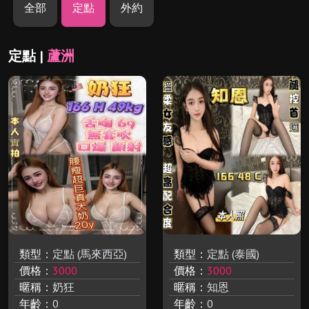
全部
定點
外約
定點 |
蘆洲
類型：
定點 (馬來西亞)
類型：
定點 (泰國)
價格：
3000
價格：
3000
暱稱：
奶狂
暱稱：
知恩
年齡：
0
年齡：
0