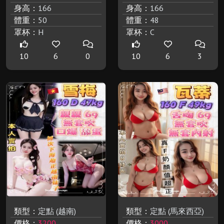
身高：
166
身高：
166
體重：
50
體重：
48
罩杯：
H
罩杯：
C
10
6
0
10
6
3
類型：
定點 (越南)
類型：
定點 (馬來西亞)
價格：
3200
價格：
3000