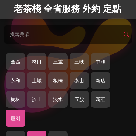
老茶棧 全省服務 外約 定點
搜尋美眉
全區
林口
三重
三峽
中和
永和
土城
板橋
泰山
新店
樹林
汐止
淡水
五股
新莊
蘆洲