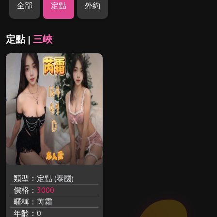
全部
定點
外約
定點 |
三峽
類型：
定點 (泰國)
價格：
3000
暱稱：
芮霜
年齡：
0