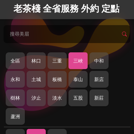
老茶棧 全省服務 外約 定點
搜尋美眉
全區
林口
三重
三峽
中和
永和
土城
板橋
泰山
新店
樹林
汐止
淡水
五股
新莊
蘆洲