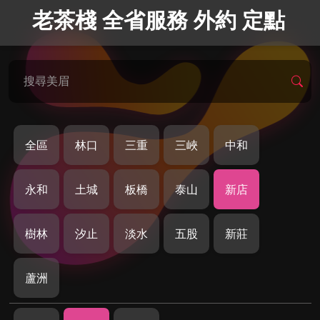
老茶棧 全省服務 外約 定點
搜尋美眉
全區
林口
三重
三峽
中和
永和
土城
板橋
泰山
新店
樹林
汐止
淡水
五股
新莊
蘆洲