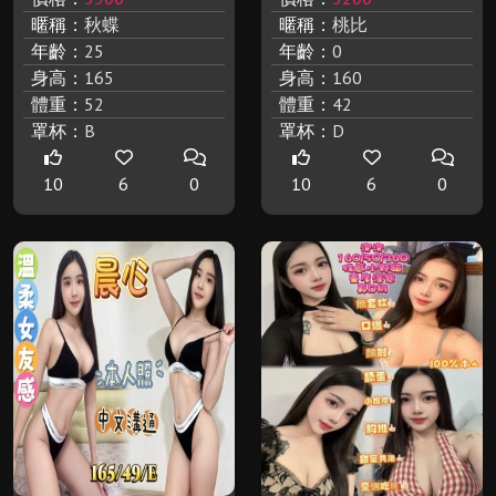
暱稱：
秋蝶
暱稱：
桃比
年齡：
25
年齡：
0
身高：
165
身高：
160
體重：
52
體重：
42
罩杯：
B
罩杯：
D
10
6
0
10
6
0