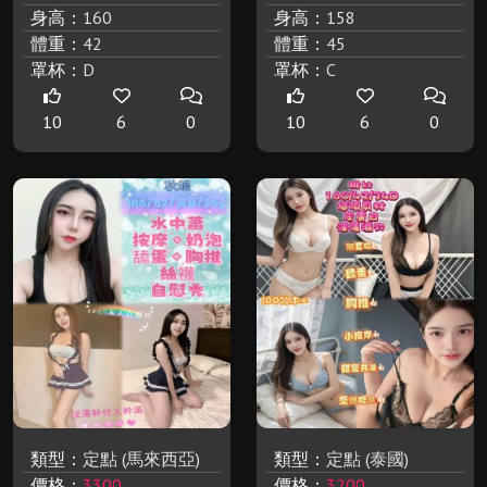
身高：
160
身高：
158
體重：
42
體重：
45
罩杯：
D
罩杯：
C
10
6
0
10
6
0
類型：
定點 (馬來西亞)
類型：
定點 (泰國)
價格：
3300
價格：
3200