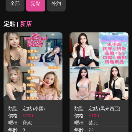
全部
定點
外約
定點 |
新店
類型：
定點 (泰國)
類型：
定點 (馬來西亞)
價格：
3200
價格：
3300
暱稱：
寶妮
暱稱：
芸兒
年齡：
0
年齡：
24