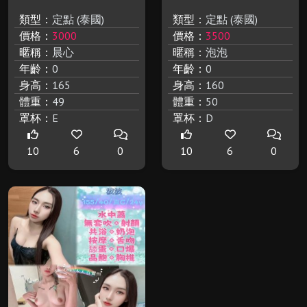
類型：
定點 (泰國)
類型：
定點 (泰國)
價格：
3000
價格：
3500
暱稱：
晨心
暱稱：
泡泡
年齡：
0
年齡：
0
身高：
165
身高：
160
體重：
49
體重：
50
罩杯：
E
罩杯：
D
10
6
0
10
6
0